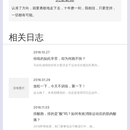
认准了方向，就要勇敢地走下去，十年磨一剑，我相信，只要坚持，
一切都有可能。
相关日志
2016.10.27
你练的如此辛苦，却为何跑不快？
马拉松成绩的好坏主要决定于运动员在规定距离内…
2016.01.29
放松一下，今天不训练，聚一下！
没有图片
这么晚了，本来想睡觉的，但还是觉得写日志这件…
2016.11.03
排酸跑，排的是“酸”吗？如何有效消除运动后的肌肉酸
痛？
2016即将收尾，热门赛事也在不断进行中，相…