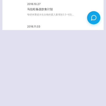
2016.10.27
马拉松备战饮食计划
每磅体重碳水化合物的摄入量增加3.5-4克(…
2016.11.03
长跑距离跑步如何防止起脚泡、黑趾甲？
“脚泡”是脚部皮肤和鞋子过度摩擦，使皮肤与其…
2017.05.25
小孩跑步须知
健身论 跑步虽然是一项简单轻松的运动,有些细…
评论
3 评论
羽中
回复