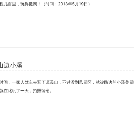
几百里，玩得挺爽！（时间：2013年5月19日）
山边小溪
时间，一家人驾车去逛了谭溪山，不过没到风景区，就被路边的小溪美景
一家就在此玩了一天，拍照留念。