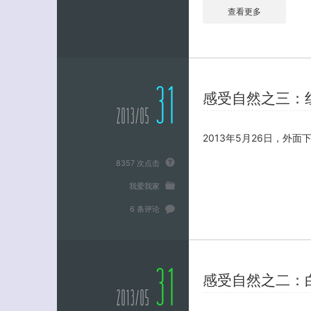
查看更多
31
感受自然之三：
2013/05
2013年5月26日，
8357 次点击
我爱我家
6 条评论
31
感受自然之二：
2013/05