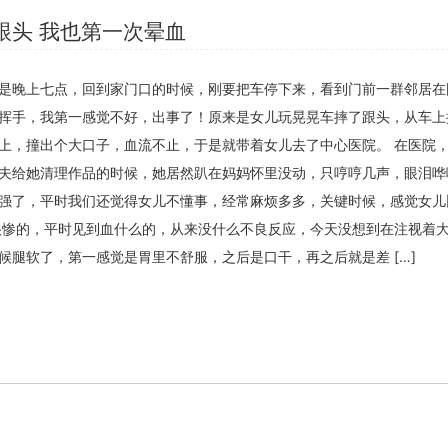
跟头 我也第一次晕血
是晚上七点，回到家门口的时候，刚要把车停下来，看到门前一群邻居在
挥手，我第一感觉不好，出事了！原来是女儿玩晃晃车摔了跟头，从车上
上，撞出个大口子，血流不止，于是就带着女儿去了中心医院。 在医院
夫给她清理作品的时候，她居然趴在妈妈怀里没动，只哼哼几声，眼泪哗
强了，平时我们还觉得女儿不懂事，经常麻烦多多，关键时候，感觉女儿
很惨的，平时见到血什么的，从来没什么不良反应，今天没想到在注视着
候腿软了，第一感觉是胃里不舒服，之后是口干，再之后就是差 […]