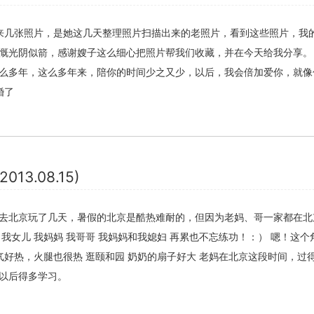
来几张照片，是她这几天整理照片扫描出来的老照片，看到这些照片，我
慨光阴似箭，感谢嫂子这么细心把照片帮我们收藏，并在今天给我分享。
么多年，这么多年来，陪你的时间少之又少，以后，我会倍加爱你，就像
婚了
13.08.15)
去北京玩了几天，暑假的北京是酷热难耐的，但因为老妈、哥一家都在北
我女儿 我妈妈 我哥哥 我妈妈和我媳妇 再累也不忘练功！：） 嗯！这个
气好热，火腿也很热 逛颐和园 奶奶的扇子好大 老妈在北京这段时间，过
以后得多学习。