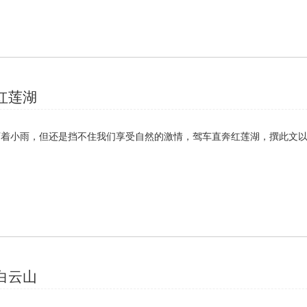
红莲湖
外面下着小雨，但还是挡不住我们享受自然的激情，驾车直奔红莲湖，撰此
关闭弹窗
白云山