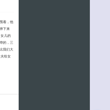
围着，他
摔下来
，女儿的
哗的，三
比我们大
大夫给女