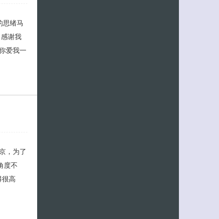
的思绪马
 感谢我
你爱我一
京，为了
角度不
得很高