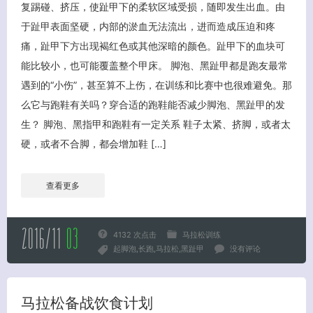
复踢碰、挤压，使趾甲下的柔软区域受损，随即发生出血。由
于趾甲表面坚硬，内部的淤血无法流出，进而造成压迫和疼
痛，趾甲下方出现褐红色或其他深暗的颜色。趾甲下的血块可
能比较小，也可能覆盖整个甲床。 脚泡、黑趾甲都是跑友最常
遇到的“小伤”，甚至算不上伤，在训练和比赛中也很难避免。那
么它与跑鞋有关吗？穿合适的跑鞋能否减少脚泡、黑趾甲的发
生？ 脚泡、黑指甲和跑鞋有一定关系 鞋子太紧、挤脚，或者太
硬，或者不合脚，都会增加鞋 […]
查看更多
2016/11
03
4132 次点击
马拉松训练
起脚泡
长跑
马拉松
黑趾甲
没有评论
马拉松备战饮食计划