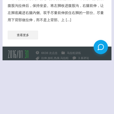
腹股沟拉伸后，保持坐姿。将左脚收进腹股沟，右腿前伸，让
左脚底藏进右腿内侧。双手尽量前伸抓住右脚的一部分。尽量
用下背部做拉伸，而不是上背部。上 […]
查看更多
2016/01
31
6636 次点击
马拉松训练
拉伸
放松
热身
马拉松
3 条评论
马拉松训练10点要注意
为了一个最入迷的爱好，进行马拉松训练已经第六天了，收集
了一些非常值得注意的事项，方便以后查阅，也方便马拉松新