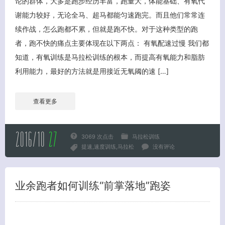
论的群体，大多是跑步经历丰富，跑量大，体能基础、有氧代
谢能力较好，无论全马、超马都能匀速跑完。而且他们常常连
续作战，怎么跑都不累，但就是跑不快。对于这种类型的跑
者，跑不快的痛点主要体现在以下两点： 有氧配速过慢 我们都
知道，有氧训练是马拉松训练的根本，而提高有氧能力和脂肪
利用能力，最好的方法就是用接近无氧阈的速 […]
查看更多
2016/10
27
3069 次点击
马拉松训练
提速
速度训练
马拉松
没有评论
业余跑者如何训练“前掌落地”跑姿