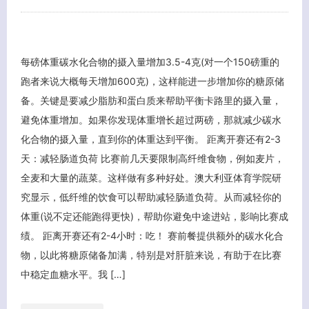
每磅体重碳水化合物的摄入量增加3.5-4克(对一个150磅重的
跑者来说大概每天增加600克)，这样能进一步增加你的糖原储
备。关键是要减少脂肪和蛋白质来帮助平衡卡路里的摄入量，
避免体重增加。如果你发现体重增长超过两磅，那就减少碳水
化合物的摄入量，直到你的体重达到平衡。 距离开赛还有2-3
天：减轻肠道负荷 比赛前几天要限制高纤维食物，例如麦片，
全麦和大量的蔬菜。这样做有多种好处。澳大利亚体育学院研
究显示，低纤维的饮食可以帮助减轻肠道负荷。从而减轻你的
体重(说不定还能跑得更快)，帮助你避免中途进站，影响比赛成
绩。 距离开赛还有2-4小时：吃！ 赛前餐提供额外的碳水化合
物，以此将糖原储备加满，特别是对肝脏来说，有助于在比赛
中稳定血糖水平。我 […]