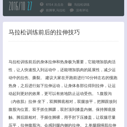
2016/10
27
6154 次点击
马拉松训练
前脚掌
马拉松
没有评论
马拉松训练前后的拉伸技巧
马拉松训练前后的身体拉伸和热身极为重要，它能增加肌肉活
性，让人快速投入到运动中，还能增加肌肉的延展性，减少运
动中的拉伤、撕裂。 建议大家在开跑前进行10分钟左右的慢跑
热身，之后进行如下拉伸运动，让身体各部位得到拉伸，让运
动起到更好的效果，更可以有效地防止运动受伤。 1.腹股沟
（内收肌）拉伸 坐下，双脚脚底相对，双腿放平，把脚跟放到
腹股沟位置。双手抓住脚踝，双肘顶到膝盖内侧。保持脚底接
触、脚后跟相对、手握住脚裸，用手肘下压膝盖，让双腿尽量
压平，拉伸腹股沟。会感到腿内侧的拉伸。 2.单腿腘绳肌拉伸