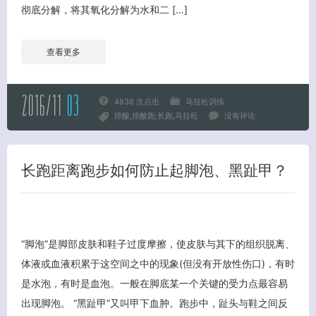
彻底分解，将其氧化分解为水和二 […]
查看更多
2016/11
03
4838 次点击
马拉松训练
排酸
排酸跑
长跑
马拉松
没有评论
长跑距离跑步如何防止起脚泡、黑趾甲？
“脚泡”是脚部皮肤和鞋子过度摩擦，使皮肤与其下的组织脱离、
体液或血液积累于这空间之中的现象(但没有开放性伤口)，有时
是水泡，有时是血泡。一般在脚底某一个关键的受力点最容易
客服小美
出现脚泡。 “黑趾甲”又叫甲下血肿。跑步中，趾头与鞋之间反