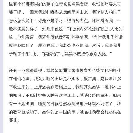
里有个和嘟嘟同岁的孩子在帮爸爸妈妈看店，收钱招呼客人可
能干呢，一回家我就把嘟嘟从房间里叫出来，我说别人的孩子
怎么怎么能干，你是不是学习上得再努力点。嘟嘟看着我，一
脸不满意的样子，到后来他说：“不是你说不让我们跟别人比的
嘛，他能看店，我还能做他做不到的事情呢。”当时我儿子的话
就把我噎住了，理不在我，我老公也不帮我。然后，我跟我儿
子鞠了个躬，说：“妈妈错了，妈妈不该把你跟别人比。”
还有一点我很重视，我希望能通过家庭教育将传统文化的根扎
在他们心里。我女儿睡的闺床是小姐床，很古典，是从浙江乡
下收过来的，上床还要踩着榻上去，我与其跟她讲一堆书本上
的知识，不如让她每天睡在这种床上，感受传统的氛围。如果
有一天她出国，睡觉的时候忽然感觉没那张床就不习惯了，我
的教育就成功了。她认的是中国的床，她临睡前都会想起根在
哪儿。