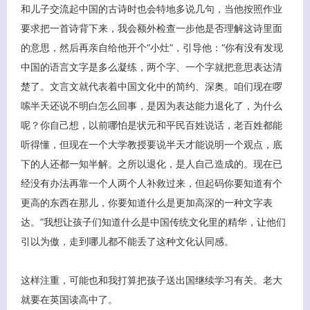
和儿子交流起中国的古诗时也会特地多说几句，当他按照作业
要求把一首诗背下来，我会额外检查一步他是否理解这诗里面
的意思，然后再亲自给他开个“小灶”，引导他：“你有没有发现
中国的语言文字是多么凝练，两个字、一个字就把意思表达清
楚了。文言文就代表着中国文化中的简约、深奥。咱们现在啰
嗦半天还说不明白怎么回事，是因为表达能力退化了，为什么
呢？你自己想，以前哪怕是状元和平民百姓说话，老百姓都能
听得懂，但现在一个大学教授要说半天才能说明一个观点，底
下的人还都一知半解。之所以退化，是人自己造成的。现在已
关闭弹窗
经没有办法再靠一个人两个人补救过来，但起码你要知道有个
更高的东西在那儿，你要知道什么是更加高深的一种文字表
达。”我想让孩子们知道什么是中国传统文化里的精华，让他们
引以为傲，走到哪儿都不能丢了这种文化认同感。
这样注重，可能也和我打算把孩子送出国继续学习有关。老大
就要在英国读高中了。