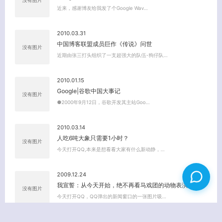
没有图片
近来，感谢博友给我发了个Google Wav…
2010.03.31
中国博客联盟成员巨作《传说》问世
没有图片
近期由张三打头组织了一支超强大的队伍-狗仔队…
2010.01.15
Google|谷歌中国大事记
没有图片
●2000年9月12日，谷歌开发其主站Goo…
2010.03.14
人吃6吨大象只需要1小时？
没有图片
今天打开QQ,本来是想看看大家有什么新动静，…
2009.12.24
我宣誓：从今天开始，绝不再看马戏团的动物表演
没有图片
今天打开QQ，QQ弹出的新闻窗口的一张图片吸…
2009.10.11