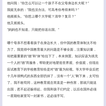
他问我：“你怎么可以让一个孩子不在父母身边长大呢？”
我挺无奈的：“我也没办法。可高考你考得来吗？”
他摇摇头。“你想上哪个大学呢？清华？复旦？”
他又摇摇头。
“妈妈也不知道。只能把你送出国。”
哪个母亲不想看着孩子在身边长大，但中国的教育体制太不给
力了。我觉得中国教育最大的问题是不够全面，注重知识量，
却把最重要的“德”和“体”给拉下了，本末倒置。知识应该为填充
一个人的“德”而服务，帮助更好地塑造世界观、价值观，但现在
应试教育下的学校教育恰恰是对“德”最为轻视。等大学毕业后把
十几年填鸭式的东西全部扔掉了，没有一个“人”剩下来，太可怕
了。我不敢苟同，这种教育观念简直是一种伤害，那就只能送
出国，惹不起还躲得起。但我和孩子们约定，以后在国外必须
一星期给家里写一封家书，还必须手写。