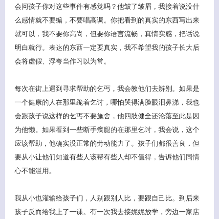
会问孩子你对这些事件有感觉吗？他皱了皱眉，我接着说没什
么感情就不要编，不要唱高调。你把看到的真实的东西写出来
就可以，我不要你高尚，但要你语言流畅，真情实感，把话说
明白就行。表达的东西一定要真实，我不希望我的孩子长大后
会将虚假、浮夸当作习以为常。
每次在街上遇到寻求帮助的乞丐，我会教他们去辨别。如果是
一个健康的人在那里跪着乞讨，哪怕哭得满脸眼泪鼻涕，我也
会跟孩子说这样的乞丐不要施舍，他四肢健全还沦落至此是因
客服小美
为他懒。如果看到一些断手瘸腿的在那里乞讨，我会说，这个
应该帮助，他确实没正常的劳动能力了。孩子们都很善良，但
要从小让他们知道有些人该帮有些人却不值得，告诉他们同情
心不能滥用。
我从小也灌输给孩子们，人别跟别人比，要跟自己比。到后来
孩子反而给我上了一课。有一次我去接妮妮放学，旁边一家店