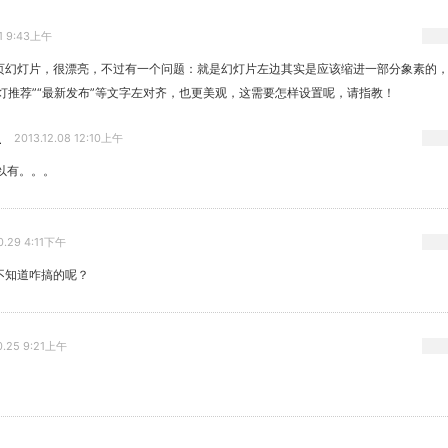
01 9:43上午
页幻灯片，很漂亮，不过有一个问题：就是幻灯片左边其实是应该缩进一部分象素的
幻灯推荐”“最新发布”等文字左对齐，也更美观，这需要怎样设置呢，请指教！
生
2013.12.08 12:10上午
以有。。。
0.29 4:11下午
不知道咋搞的呢？
0.25 9:21上午