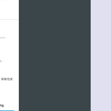
vic…
操…
.0 体验包发
评论