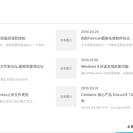
2010.03.25
添加返回顶部按钮
四款Favicon图标在线制作站点
没有图片
关闭弹窗
过，优秀的网页都会给人一个良好…
今天突然发现自己一个网站居然还没有Fa
2010.07.05
ss官方开发论坛,最精简最强论坛
Windows 8 应该实现的新功能
没有图片
通过对Windows 7的使用体验，在新的
 官方最近开发出论坛代码 …
2010.03.31
Press上传文件类型
Comsenz 核心产品 Discuz!X 1
没有图片
布
ess默认支持大部分图片等文…
2010年3月18日下午，Comsenz公司…
4 