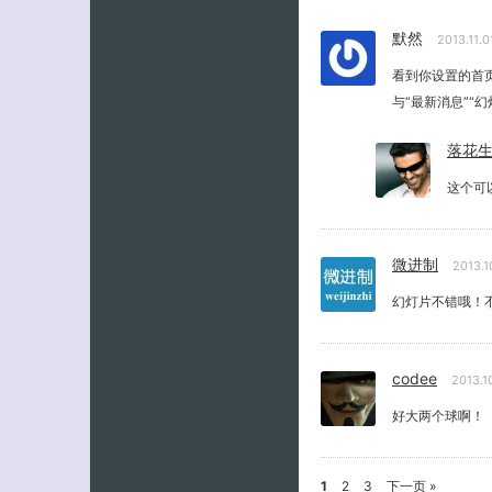
默然
2013.11.
看到你设置的首
与“最新消息”“
落花
这个可
微进制
2013.1
幻灯片不错哦！
codee
2013.1
好大两个球啊！
1
2
3
下一页 »