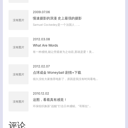
2009.07.06
慢速摄影的浪漫 史上最强的摄影
没有图片
Samuel Cockedey是一个法国人，…
关闭弹窗
2012.03.08
What Are Words
没有图片
有一种感情,能让旁观者为之动容,那就是爱！美…
2012.02.07
点球成金 Moneyball 剧情+下载
没有图片
很久没给大家推荐电影了，原因是我没有时间看电…
2010.12.02
这图，看着真有感觉！
没有图片
环保组织换新“战舰”打击日本捕鲸。“哥斯拉”…
评论