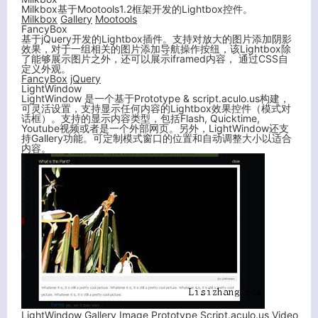
Milkbox基于Mootools1.2框架开发的Lightbox控件。
Milkbox
Gallery
Mootools
FancyBox
基于jQuery开发的Lightbox插件。支持对放大的图片添加阴影
效果，对于一组相关的图片添加导航操作按纽，该Lightbox除
了能够展示图片之外，还可以展示iframed内容， 通过CSS自
定义外观。
FancyBox
jQuery
LightWindow
LightWindow 是一个基于Prototype & script.aculo.us构建，
可灵活设置，支持显示任何内容的Lightbox效果控件（模式对
话框）。支持的显示内容类型，包括Flash, Quicktime,
Youtube视频或者是一个外部网页。另外，LightWindow还支
持Gallery功能。可定制模式窗口的位置和自动调整大小以适合
内容。
LightWindow
Gallery
Image
Prototype
Script.aculo.us
Video