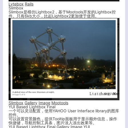
Lytebox
Rails
Slimbox
Slimbox是模仿Lightbox2，基于Mootools开发的Lightbox控
件。只有6kb大小，比起Lightbox2更加便于使用。
Slimbox
Gallery
Image
Mootools
YUI Based Lightbox Final
一个可以灵活配置，使用YAHOO User Interface library的图库
控件。
可以设置背景颜色，提供Tooltip面板用于显示额外信息，操作
快捷键，导航控制工具条，图片淡入淡出效果等。
YUI Based Lightbox Final
Gallery
Image
YUI