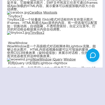
架开发。它能够展示图片，SWF文件和其它任意可通过iframes
或Ajax加载的HTML内容。展示窗体可以根据加载内容大小自
动调整。
CeraBox
Mootools
TinyBox2
TinyBox2是一个轻量级 (5kb)模式对话框控件支持显示图片、
IFrames、HTML和通过Ajax请求的内容。有一些选项可以配置
如：切换动画，自动隐藏，不透明度级别，自定义位置等。打
开的对话框会根据展示内容自动调整。
TinyBox2
WowWindow
WowWindow是一个高级模式对话框脚本和Lightbox克隆。能
够让你从图片、HTML内容或视频创建可以可缩放的窗体。它
使用CSS3转换效果（旋转或缩放）来展示对话框，但并不是所
有浏览器都支持这种转换效果。
WowWindow
jQuery
Window
利用jQuery UI实现的Lightbox–rlightbox
rlightbox是一个轻量级Lightbox插件基于jQuery + jQuery UI
实现。拥有一些与现在Lightbox插件不同的特有特性。它能够
展示任何类型的内容包括：图片、视频、Flash文件和HTML内
容。该插件有一个独特的”全景”功能，用于只显示图像的某一部
分，但允许用户平移查看其余的部分。