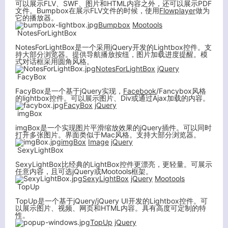
可以展示FLV、SWF、图片和HTML内容之外，还可以展示PDF
文件。Bumpbox在展示FLV文件的时候，使用
Flowplayer
做为
它的播放器。
Bumpbox
Mootools
NotesForLightBox
NotesForLightBox是一个采用jQuery开发的Lightbox控件。支
持大部分浏览器。提供导航播放按纽，图片加载进度提醒。模
式对话框采用圆角风格。
NotesForLightBox
jQuery
FacyBox
FacyBox是一个基于jQuery实现，
Facebook
/Fancybox风格
的lightbox控件。可以展示图片、Div或通过Ajax加载的内容。
FacyBox
jQuery
imgBox
imgBox是一个实现图片平滑缩放效果的jQuery插件。可以同时
打开多张图片。界面类似于Mac风格。支持大部分浏览器。
imgBox
Image
jQuery
SexyLightBox
SexyLightBox比经典的LightBox控件更漂亮，更轻量。可展示
任意内容，且可选jQuery或Mootools框架。
SexyLightBox
jQuery
Mootools
TopUp
TopUp是一个基于jQuery/jQuery UI开发的Lightbox控件。可
以展示图片、视频、网页和HTML内容。具有高度可定制的特
性。
TopUp
jQuery