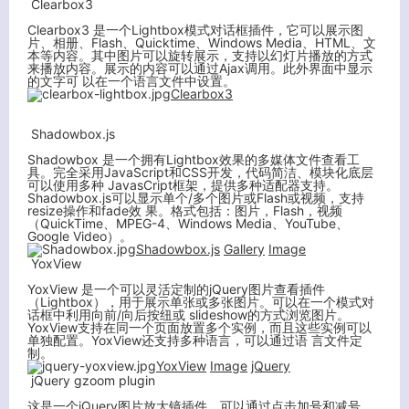
Clearbox3
Clearbox3 是一个Lightbox模式对话框插件，它可以展示图
片、相册、Flash、Quicktime、Windows Media、HTML、文
本等内容。其中图片可以旋转展示，支持以幻灯片播放的方式
来播放内容。展示的内容可以通过Ajax调用。此外界面中显示
的文字可 以在一个语言文件中设置。
Clearbox3
Shadowbox.js
Shadowbox 是一个拥有Lightbox效果的多媒体文件查看工
具。完全采用JavaScript和CSS开发，代码简洁、模块化底层
可以使用多种 JavasCript框架，提供多种适配器支持。
Shadowbox.js可以显示单个/多个图片或Flash或视频，支持
resize操作和fade效 果。格式包括：图片，Flash，视频
（QuickTime、MPEG-4、Windows Media、YouTube、
Google Video）。
Shadowbox.js
Gallery
Image
YoxView
YoxView 是一个可以灵活定制的jQuery图片查看插件
（Lightbox），用于展示单张或多张图片。可以在一个模式对
话框中利用向前/向后按纽或 slideshow的方式浏览图片。
YoxView支持在同一个页面放置多个实例，而且这些实例可以
单独配置。YoxView还支持多种语言，可以通过语 言文件定
制。
YoxView
Image
jQuery
jQuery gzoom plugin
这是一个jQuery图片放大镜插件。可以通过点击加号和减号、