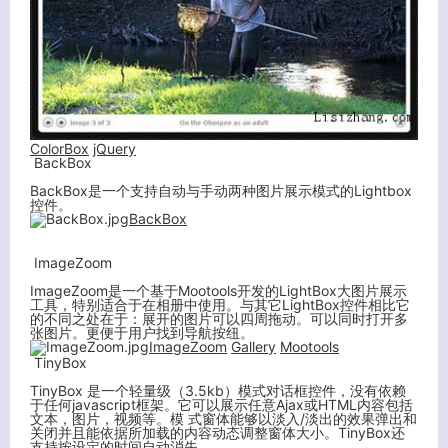
ColorBox
jQuery
BackBox
BackBox是一个支持自动与手动两种图片展示模式的Lightbox
控件。
BackBox
ImageZoom
ImageZoom是一个基于Mootools开发的LightBox大图片展示
工具，特别适合于在相册中使用。与其它LightBox控件相比它
的不同之处在于：展开的图片可以四周拖动。可以同时打开多
张图片。更便于用户找到导航按纽。
ImageZoom
Gallery
Mootools
TinyBox
TinyBox 是一个轻量级（3.5kb）模式对话框控件，没有依赖
于任何javascript框架。它可以展示任意Ajax或HTML内容包括
文本，图片，视频等。模 式窗体能够以淡入/淡出的效果弹出和
关闭并且能依据所加载的内容动态调整窗体大小。TinyBox还
支持按设定的时间自动消失。