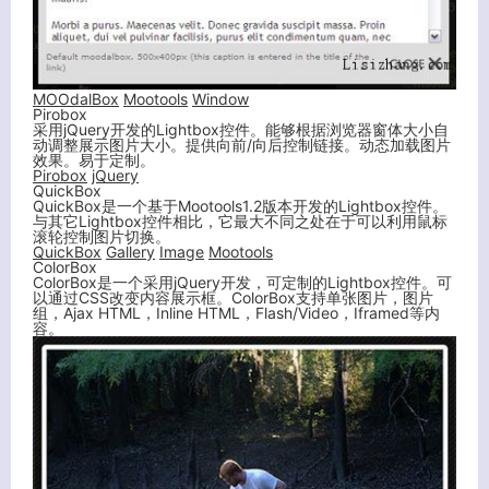
MOOdalBox
Mootools
Window
Pirobox
采用jQuery开发的Lightbox控件。能够根据浏览器窗体大小自
动调整展示图片大小。提供向前/向后控制链接。动态加载图片
效果。易于定制。
Pirobox
jQuery
QuickBox
QuickBox是一个基于Mootools1.2版本开发的Lightbox控件。
与其它Lightbox控件相比，它最大不同之处在于可以利用鼠标
滚轮控制图片切换。
QuickBox
Gallery
Image
Mootools
ColorBox
ColorBox是一个采用jQuery开发，可定制的Lightbox控件。可
以通过CSS改变内容展示框。ColorBox支持单张图片，图片
组，Ajax HTML，Inline HTML，Flash/Video，Iframed等内
容。
关闭弹窗