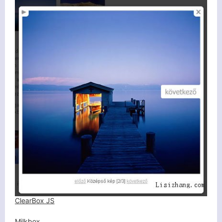
客服小美
ClearBox JS
Milkbox