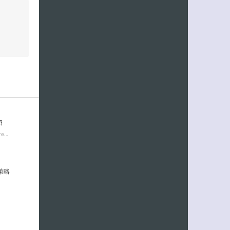
绍
e…
置策略