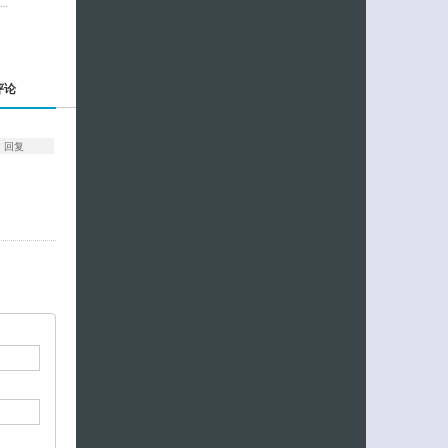
…
评论
回复