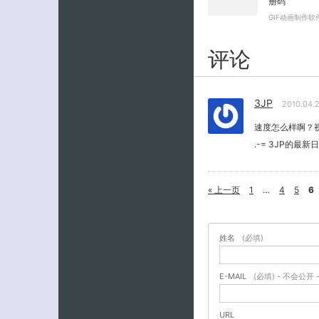
册码
GIF动画制作软
评论
3JP
2010.04.
速度怎么样啊？
.-= 3JP的最新
« 上一页
1
…
4
5
6
姓名
(必填)
E-MAIL
(必填) - 不会公开 
URL