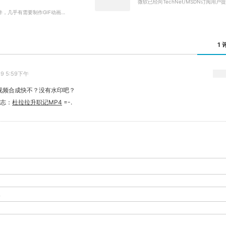
微软已经向TechNet/MSDN订阅用户提
件，几乎有需要制作GIF动画…
1 
29 5:59下午
视频合成快不？没有水印吧？
日志：
杜拉拉升职记MP4
=-.
-