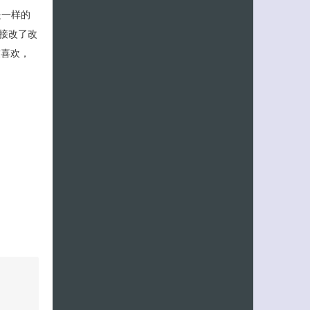
是一样的
接改了改
友喜欢，
客服小美