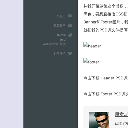
从我开菠萝筐这个博客，就
黑色，要想直接改CSS
6689 次点击
Banner和Foote
资源分享
就把我的PSD源文件提
iNove
psd
Wordpress 风格
2 条评论
点击下载 Header PSD
点击下载 Footer PSD源
思章
认准了