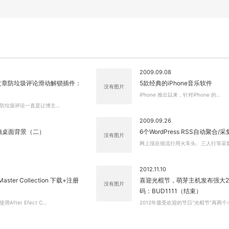
2009.09.08
ss 文章防垃圾评论滑动解锁插件：
5款经典的iPhone音乐软件
没有图片
iPhone 推出以来，针对iPhone 的…
s博客防垃圾评论一直是让博主…
2009.09.26
脑桌面背景（二）
6个WordPress RSS自动聚合/
没有图片
网上现在很流行用火车头、三人行等采
2012.11.10
Master Collection 下载+注册
喜迎光棍节，萌芽主机发布强大2
没有图片
码：BUD1111（结束）
关闭弹窗
fter Efect C…
2012年最受欢迎的节日“光棍节”再两个