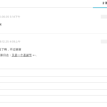
2 
0.06.05 5:14下午
啊
9.12.25 4:09上午
道了哟，不过谢谢
最新日志：
又是一个圣诞节
=-.
-