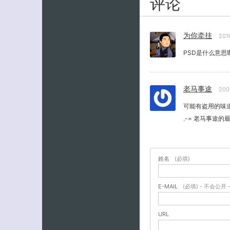
评论
为你牵挂
201
PSD是什么意思
老马事途
200
可能有盗用的味
.-= 老马事途的
姓名
(必填)
E-MAIL
(必填) - 不会公开 
URL