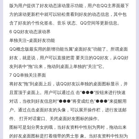
版为用户提供了好友动态滚动显示功能，用户在QQ主界面最下
方的滚动更新栏中就可以轻松查看到好友的动态信息，其中包
含了好友的个性化签名、音乐 状态、QQ空间等更新信息。
6 QQ好友动态滚动界
单独关注–桌面好友功能
QQ概念版最实用的新增功能当属“桌面好友”功能了。所谓桌面
好友，就是说，用户可以直接把需 要关注的QQ好友，从QQ好
友列表中“拖”出来，拖动到桌面上单独的“关注”它。
7 QQ单独关注界面
将好友“拖”到桌面上后，该QQ好友以单独的桌面图标显示，并
且置顶于桌面上。用户可以通过点 击“●●●”按钮来进行快速
对话，当收到好友信息时“●●●”将变成红色“●●●”来提醒用
户。通过点击桌面好友的头像，可以展开操作栏，进行发送邮
客服小美
件、 打开对话窗口、关闭桌面好友图标的操作。
图标可是划分男女的哦，当好友资料中性别为男时，拖动出来
的好友桌面图标是打着领带的男士形 象。当好友资料中性别为