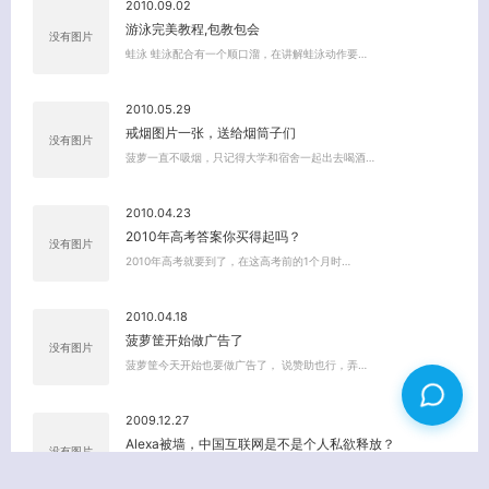
2010.09.02
游泳完美教程,包教包会
没有图片
蛙泳 蛙泳配合有一个顺口溜，在讲解蛙泳动作要…
2010.05.29
戒烟图片一张，送给烟筒子们
没有图片
菠萝一直不吸烟，只记得大学和宿舍一起出去喝酒…
2010.04.23
2010年高考答案你买得起吗？
没有图片
2010年高考就要到了，在这高考前的1个月时…
2010.04.18
菠萝筐开始做广告了
没有图片
菠萝筐今天开始也要做广告了， 说赞助也行，弄…
2009.12.27
Alexa被墙，中国互联网是不是个人私欲释放？
没有图片
今天弄完代码，有点累了，就逛逛Alexa，看…