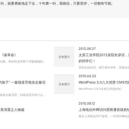
方向，就要勇敢地走下去，十年磨一剑，我相信，只要坚持，一切都有可能。
关闭弹窗
2012.06.27
：《谈革命》
太原工业学院2012吴院长讲话
没有图片
的同学们！
问题，革命和改革两个词被频频的…
吴院长的讲话，我不再作评价，再多的
2010.04.23
的孩子” 一篇报道导致杂志被召
WordPress 3.0八大优势 CMS
没有图片
WordPress 2.9.2出来已经很长时…
致杂志被召回，到底这背后有什么…
2015.08.12
唯美清晨之人物篇
上海电信外网访问受限遭质疑抢
最近上海电信用户发现，一些海外网站