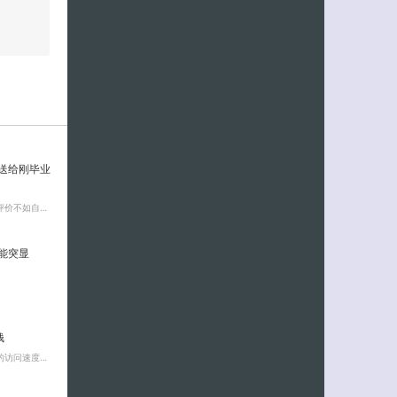
，送给刚毕业
评价不如自…
功能突显
钱
的访问速度…