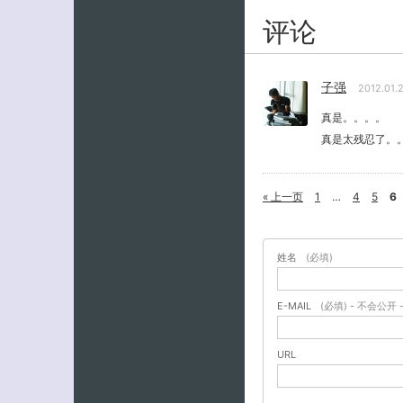
评论
子强
2012.01.
真是。。。。
真是太残忍了。
« 上一页
1
…
4
5
6
姓名
(必填)
E-MAIL
(必填) - 不会公开 
URL