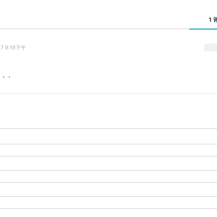
1 
27 9:19下午
。。。
-