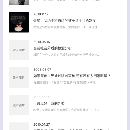
2016.11.17
金星：我绝不将自己的孩子拱手让给制度
文章是转发自朋友的博客，觉得值得一读，就转过…
2010.05.16
关闭弹窗
当前社会矛盾的根源分析
没有图片
对现在社会，大家心里或多或少都会有些不冲突与…
2009.09.07
如果魔兽世界通过版署审核 还有没有人回家吃饭？
没有图片
百度贴吧的一个标题为“贾君鹏你妈妈喊你回家吃…
2009.09.23
一路走好，我的外婆
没有图片
昨天，父亲从老家打来电话，告诉我外婆病了，并…
2010.01.27