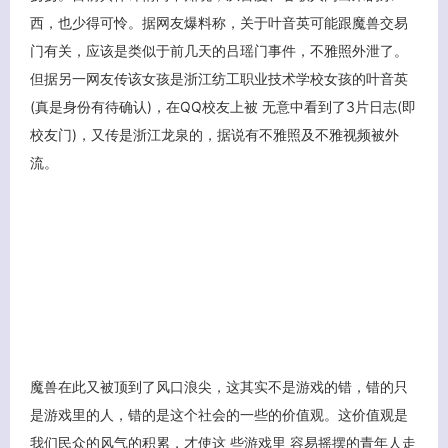
西，也少得可怜。据网友爆料称，关于叶音英可能跟魔兽交易
门有关，应该是类似于前几天的吕瑶门事件，不雅照外泄了。
但据另一网友传该女孩是浙江纺工职业技术学校女孩的叶音英
(真是身份有待确认)，在QQ校友上被 无意中看到了3片日志(即
校友门)，又传是浙江龙泉的，据说有不雅照及不雅视频被外
流。
魔兽在此又被顶到了风口浪尖，这其实不是游戏的错，错的只
是游戏里的人，错的是这个社会的一些的价值观。这价值观是
客服小美
我们民众的风气的积累，才使这 些游戏里 容易摇摆的青年人走