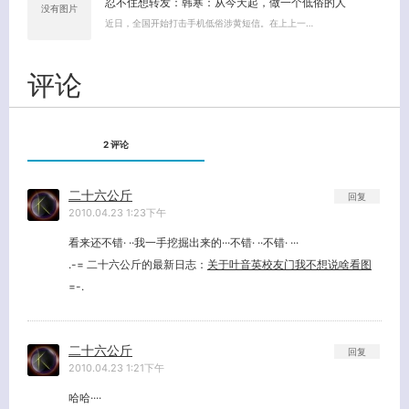
忍不住想转发：韩寒：从今天起，做一个低俗的人
没有图片
近日，全国开始打击手机低俗涉黄短信。在上上一…
评论
2 评论
二十六公斤
回复
2010.04.23 1:23下午
看来还不错· ··我一手挖掘出来的···不错· ··不错· ···
.-= 二十六公斤的最新日志：
关于叶音英校友门我不想说啥看图
=-.
二十六公斤
回复
2010.04.23 1:21下午
哈哈····