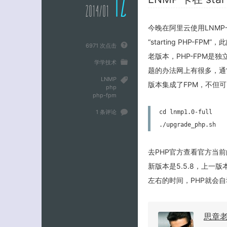
12
2014/01
今晚在阿里云使用LNM
“starting PHP
6971 次点击
老版本，PHP-FPM是独
学学技术
题的办法网上有很多，通常
LNMP
版本集成了FPM，不但
php
php-fpm
1 条评论
cd lnmp1.0-full

./upgrade_php.sh
去PHP官方查看官方当
新版本是5.5.8，上一版本
左右的时间，PHP就会自
思章