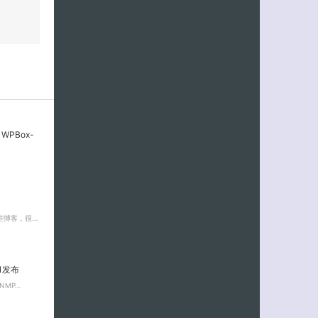
WPBox-
些博客，很…
.1发布
NMP…