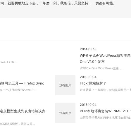
方向，就要勇敢地走下去，十年磨一剑，我相信，只要坚持，一切都有可能。
2014.03.18
WP盒子原创WordPress博客主题 
One V1.0.1 发布
Time As Da…
WPBOX-One WordPress主题，…
2010.10.04
书签同步工具 — Firefox Sync
Flickr网站解封？
没有图片
一个项目叫做“Weave S…
近来菠萝上一些网站，特别是国外的一
关闭弹窗
2013.10.04
S自定义模型生成列表出错解决办
PHP本地环境套装WLNMP V1.0
没有图片
由阿吴同学开发的PHP本地环境套装WL
eCMS5.5模板，因为以前…