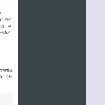
在
3及以前的
决这一问
毕竟这个
官方现在最
客服小美
约10分钟