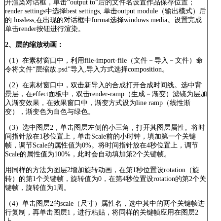
开渲染对话框，单击“output to”后的文件名设置作品保存位置；
render settings中选择best settings, 单击output module（输出模式）后
的 lossless,在出现的对话框中format选择windows media。设置完成
单击render按钮进行渲染。
2、层的缩放动画：
（1）在素材窗口中，利用file-import-file（文件－导入－文件）命
令将文件“层缩放.psd”导入,导入方式选择composition。
（2）在素材窗口中，双击新导入的合成打开合成时间线。选中背
景层，在effect面板中，双击render-ramp（生成－渐变）滤镜为层加
入渐变效果，在效果窗口中，渐变方式设为line ramp（线性渐
变），渐变色为白色与绿色。
（3）选中图层2，单击图层左侧的小三角，打开其图层属性。将时
间指针放在1秒位置上，单击Scale前的小时钟，填加第一个关键
帧，调节Scale的属性值为0%。将时间指针放在4秒位置上，调节
Scale的属性值为100%，此时会自动填加第2个关键帧。
用同样的方法为图层2增加旋转动画，在第1秒位置设rotation（旋
转）的第1个关键帧，旋转值为0，在第4秒位置设rotation的第2个关
键帧，旋转值为1周。
（4）单击图层2的scale（尺寸）属性名，选中其中的两个关键帧进
行复制，再单击图层1，进行粘贴，将同样的关键帧应用在图层2