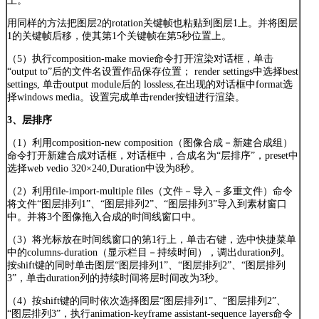
上。
用同样的方法把图层2的rotation关键帧也粘贴到图层1上。并将图层
1的关键帧后移，使其第1个关键帧在第5秒位置上。
（5）执行composition-make movie命令打开渲染对话框，单击
“output to”后的文件名设置作品保存位置； render settings中选择best
settings, 单击output module后的 lossless,在出现的对话框中format选
择windows media。设置完成单击render按钮进行渲染。
3、层排序
（1）利用composition-new composition（图像合成－新建合成组）
命令打开新建合成对话框，对话框中，合成名为“层排序”，preset中
选择web vedio 320×240,Duration中设为8秒。
（2）利用file-import-multiple files（文件－导入－多重文件）命令
将文件“图层排列1”、“图层排列2”、“图层排列3”导入到素材窗口
中。并将3个图像拖入合成的时间线窗口中。
（3）将光标放在时间线窗口的第1行上，单击右键，选中快捷菜单
中的columns-duration（显示栏目－持续时间），调出duration列。
按shift键的同时单击图层“图层排列1”、“图层排列2”、“图层排列
3”，单击duration列的持续时间将层时间改为3秒。
（4）按shift键的同时依次选择图层“图层排列1”、“图层排列2”、
“图层排列3”，执行animation-keyframe assistant-sequence layers命令