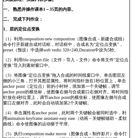
一、
熟悉并操作课本1－35页的内容。
二、
完成下列作业：
1、层的定位点变换
（1）利用composition-new composition（图像合成－新建合成组）
命令打开新建合成对话框，对话框中，合成名为“定位点变换”，
preset（预设）中选择web vedio 320×240,Duration中设为5秒。
（2）利用file-import-file（文件－导入－文件）命令将文件“定位点
变换”导入到素材窗口中。
（3）将图像“定位点变换”拖入合成的时间线窗口中。单击图层左
侧的小三角，打开其图层属性。将时间指针放在1秒位置上，单击
anchor point（定位点）前的小时钟，填加第一个关键帧，调节
anchor point的横坐标，使图像右侧与合成窗口右侧对齐。将时间指
针放在4秒位置上，调节anchor point的横坐标，使图像左侧与合成
窗口左侧对齐，此时会自动填加第2个关键帧。
（4）单击属性名anchor point，此时两个关键帧会被同时选中，利
用animation-keyframe assistant-easy ease（动画－关键帧辅助－柔软
曲线）命令使图像的运动驱于平滑。
（5）执行composition-make movie（图像合成－制作影片）命令打