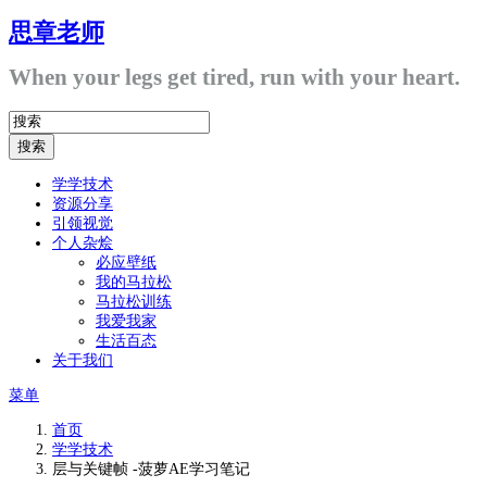
思章老师
When your legs get tired, run with your heart.
学学技术
资源分享
引领视觉
个人杂烩
必应壁纸
我的马拉松
马拉松训练
我爱我家
生活百态
关于我们
菜单
首页
学学技术
层与关键帧 -菠萝AE学习笔记