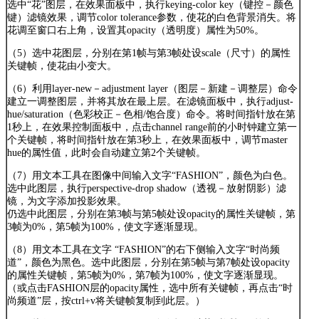
选中“花”图层，在效果面板中，执行keying-color key（键控－颜色
键）滤镜效果，调节color tolerance参数，使花的白色背景消失。将
花调至窗口右上角，设置其opacity（透明度）属性为50%。
（5）选中花图层，分别在第1帧与第3帧处设scale（尺寸）的属性
关键帧，使花由小变大。
（6）利用layer-new－adjustment layer（图层－新建－调整层）命令
建立一调整图层，并将其放在最上层。在滤镜面板中，执行adjust-
hue/saturation（色彩校正－色相/饱合度）命令。将时间指针放在第
1秒上，在效果控制面板中，点击channel range前的小时钟建立第一
个关键帧，将时间指针放在第3秒上，在效果面板中，调节master
hue的属性值，此时会自动建立第2个关键帧。
（7）用文本工具在图像中间输入文字“FASHION”，颜色为白色。
选中此图层，执行perspective-drop shadow（透视－放射阴影）滤
镜，为文字添加投影效果。
仍选中此图层，分别在第3帧与第5帧处设opacity的属性关键帧，第
3帧为0%，第5帧为100%，使文字逐渐显现。
（8）用文本工具在文字 “FASHION”的右下侧输入文字“时尚频
道”，颜色为黑色。选中此图层，分别在第5帧与第7帧处设opacity
的属性关键帧，第5帧为0%，第7帧为100%，使文字逐渐显现。
（或点击FASHION层的opacity属性，选中所有关键帧，再点击“时
尚频道”层，按ctrl+v将关键帧复制到此层。）