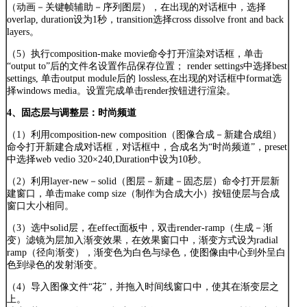
（动画－关键帧辅助－序列图层），在出现的对话框中，选择
overlap, duration设为1秒，transition选择cross dissolve front and back
layers。
（5）执行composition-make movie命令打开渲染对话框，单击
“output to”后的文件名设置作品保存位置； render settings中选择best
settings, 单击output module后的 lossless,在出现的对话框中format选
择windows media。设置完成单击render按钮进行渲染。
4、固态层与调整层：时尚频道
（1）利用composition-new composition（图像合成－新建合成组）
命令打开新建合成对话框，对话框中，合成名为“时尚频道”，preset
中选择web vedio 320×240,Duration中设为10秒。
（2）利用layer-new－solid（图层－新建－固态层）命令打开层新
建窗口，单击make comp size（制作为合成大小）按钮使层与合成
窗口大小相同。
（3）选中solid层，在effect面板中，双击render-ramp（生成－渐
变）滤镜为层加入渐变效果，在效果窗口中，渐变方式设为radial
ramp（径向渐变），渐变色为白色与绿色，使图像由中心到外呈白
色到绿色的发射渐变。
（4）导入图像文件“花”，并拖入时间线窗口中，使其在渐变层之
上。