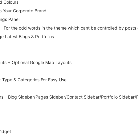
d Colours
o Your Corporate Brand.
ings Panel
 For the odd words in the theme which cant be controlled by posts 
e Latest Blogs & Portfolios
uts + Optional Google Map Layouts
s
t Type & Categories For Easy Use
s – Blog Sidebar/Pages Sidebar/Contact Sidebar/Portfolio Sidebar/
Widget