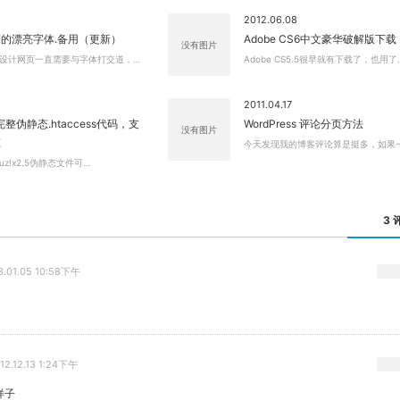
2012.06.08
的漂亮字体.备用（更新）
Adobe CS6中文豪华破解版下载
没有图片
设计网页一直需要与字体打交道，…
Adobe CS5.5很早就有下载了，也用了
2011.04.17
.5完整伪静态.htaccess代码，支
WordPress 评论分页方法
没有图片
态
今天发现我的博客评论算是挺多，如果
uz!x2.5伪静态文件可…
3 
3.01.05 10:58下午
12.12.13 1:24下午
样子