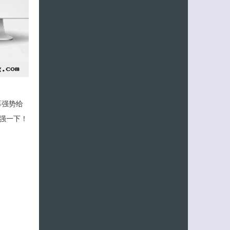
再强势给
强一下！