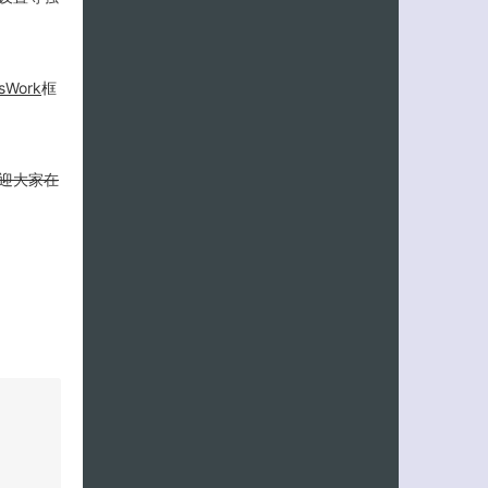
sWork
框
迎大家在