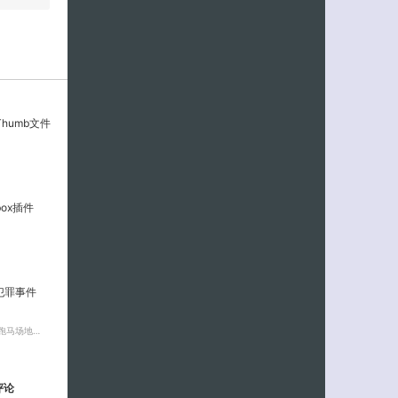
imThumb文件
htbox插件
犯罪事件
跑马场地…
评论