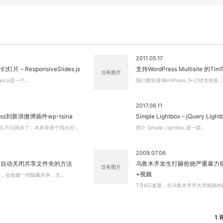
关闭弹窗
2011.05.17
灯片 – ResponsiveSlides.js
支持WordPress Multisite 的T
没有图片
ides.js是一个…
我们都知道WordPress 3+已经支持多…
2017.06.11
ess到新浪微博插件wp-tsina
Simple Lightbox – jQuery Lig
久不玩同步了，本来哥是个同步控…
简介 Simple Lightbox 是一款…
2009.07.06
后自动关闭共享文件夹的方法
乌鲁木齐发生打砸抢烧严重暴力
没有图片
+视频
装后，会创建一些隐藏共享，主…
7月6日凌晨，在乌鲁木齐市大湾南路的
1 