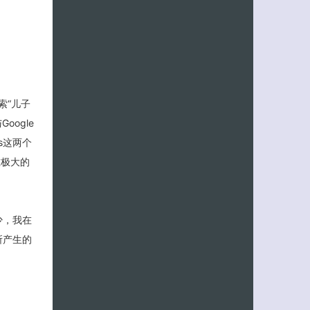
索“儿子
oogle
ts这两个
在极大的
少，我在
所产生的