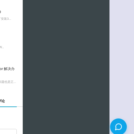
9
安装3…
W…
rror 解决办
问题也是正…
评论