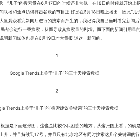
ds的显示，“儿子”的搜索量在6月17日的时候还非常低，在18日的时候就开始上扬
闻联播和焦点访谈抨击谷歌的节目正 好是在6月18日晚上播出，因此“儿子
大量观众看完新闻后进行的搜索而产生的，我记得我自己当时看完新闻后
网民都会进行一番搜索，从而导致其搜索量的剧增。而下面的新闻引用量
说明新闻媒体也是在6月19日才大量报 道这一新闻的。
Google Trends上关于“儿子”的三十天搜索数据
ogle Trends上关于“儿子”的“搜索建议关键词”的三十天搜索数据
的主要根据是下面这张图，这也是比较令我困惑的地方，从这张图上看，的确
量上升，并且持续到17号，并且只有北京地区有同时搜索这几个关键词的