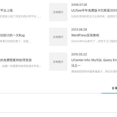
2009.07.28
享平台上线
UUSee半年免费版卡巴斯基200
没有图片
百度新上线了百度文档分享平台，…
以前在用360安全卫士的时候，就用到了
2013.08.28
s评论统计的一大Bug
WordPress安装教程
没有图片
s目前来看已经很完善了，但菠…
玩ＷordPress多年了，但对于入门级的
2010.05.22
用的免费图案和纹理资源
UCenter info: MySQL Query E
没有图片
法之一
，收藏一些图案和纹理资源非常有…
康盛创想的软件越来越庞大，所以出现
0 