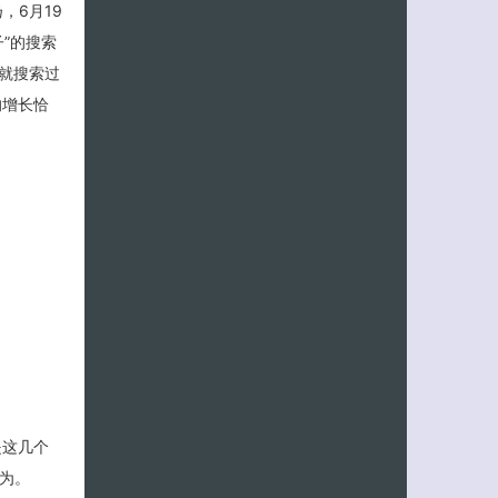
，6月19
”的搜索
就搜索过
的增长恰
是这几个
行为。