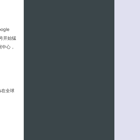
客服小美
gle
8号开始猛
据中心，
ts在全球