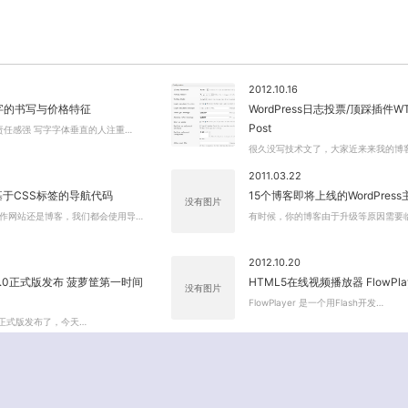
2012.10.16
字的书写与价格特征
WordPress日志投票/顶踩插件WTI
Post
责任感强 写字字体垂直的人注重…
很久没写技术文了，大家近来来我的博
2011.03.22
基于CSS标签的导航代码
15个博客即将上线的WordPres
没有图片
作网站还是博客，我们都会使用导…
有时候，你的博客由于升级等原因需要
2012.10.20
s 3.0正式版发布 菠萝筐第一时间
HTML5在线视频播放器 FlowPlay
没有图片
FlowPlayer 是一个用Flash开发…
 3.0正式版发布了，今天…
2 