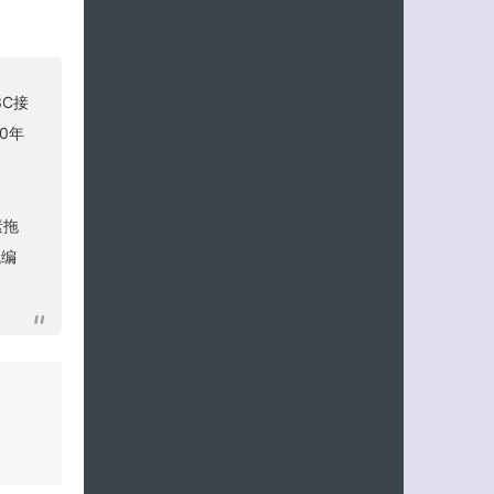
3C接
0年
素拖
代编