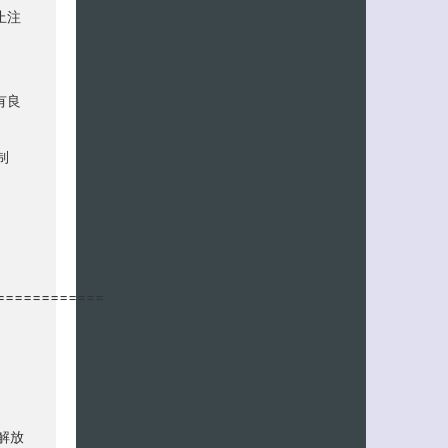
止注
有良
制
============
解放