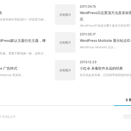
2011.04.15
锦
WordPress日志置顶方法及添
没有图片
志
令来对操作系统进行一些设置与操…
WordPress不知道从哪个版本已经自带
2011.05.17
dPress默认主题衍生主题，继
WordPress Multisite 显示站点ID
没有图片
WordPress Multisite 后台…
衣服，需要不断地换一换，这样才…
2013.12.23
le 广告样式
小红伞 杀毒软件永远的经典
没有图片
 Adsense 里添加…
其实说起来杀毒，已经很早就和国内外
3 
17 9:45上午