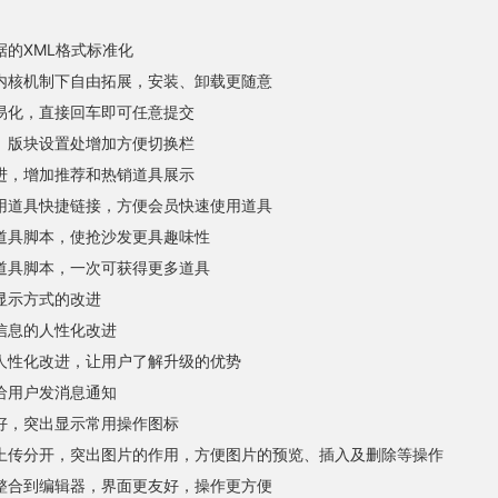
据的XML格式标准化
内核机制下自由拓展，安装、卸载更随意
易化，直接回车即可任意提交
、版块设置处增加方便切换栏
进，增加推荐和热销道具展示
用道具快捷链接，方便会员快速使用道具
道具脚本，使抢沙发更具趣味性
道具脚本，一次可获得更多道具
显示方式的改进
信息的人性化改进
人性化改进，让用户了解升级的优势
给用户发消息通知
好，突出显示常用操作图标
上传分开，突出图片的作用，方便图片的预览、插入及删除等操作
整合到编辑器，界面更友好，操作更方便