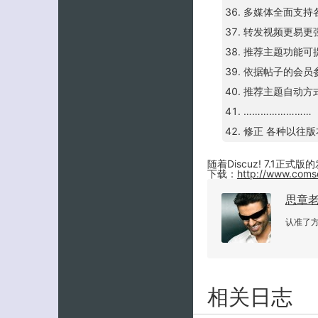
多媒体全面支持各
转发视频更易更强
推荐主题功能可
依据帖子的会员
推荐主题自动方
……………………
修正 各种以往
随着Discuz! 7.1正式
下载：
http://www.coms
思章
认准了
相关日志