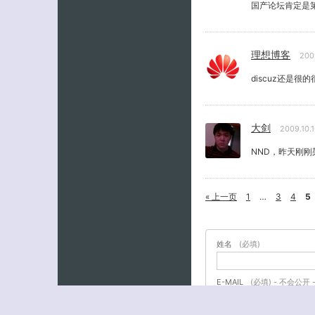
国产论坛肯定是第一
理想博客
200
discuz还是
大剑
2009.10.
NND，昨天刚刚
« 上一页
1
…
3
4
5
姓名
(必填)
E-MAIL
(必填) - 不会公开 