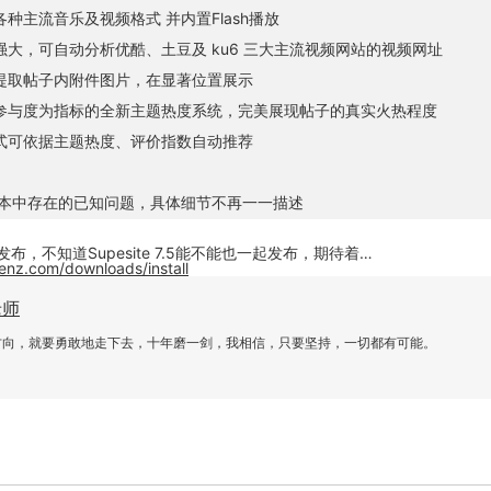
种主流音乐及视频格式 并内置Flash播放
大，可自动分析优酷、土豆及 ku6 三大主流视频网站的视频网址
提取帖子内附件图片，在显著位置展示
参与度为指标的全新主题热度系统，完美展现帖子的真实火热程度
式可依据主题热度、评价指数自动推荐
版本中存在的已知问题，具体细节不再一一描述
版的发布，不知道Supesite 7.5能不能也一起发布，期待着…
enz.com/downloads/install
老师
方向，就要勇敢地走下去，十年磨一剑，我相信，只要坚持，一切都有可能。