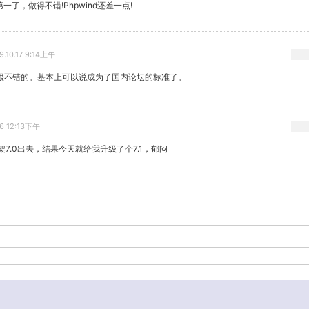
了，做得不错!Phpwind还差一点!
9.10.17 9:14上午
很的很不错的。基本上可以说成为了国内论坛的标准了。
16 12:13下午
架7.0出去，结果今天就给我升级了个7.1，郁闷
-