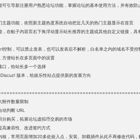
能可引导新注册用户熟悉论坛功能，掌握论坛的基本使用方法，并有效防
门主题功能，依照新主题热度系统自动把近几天的热门主题显示在首页
能，在帖子内容页右下角浮动显示站长推荐的主题或其他自定义链接，具
url控制，可以禁止发表，也可以发表后不解析，白名单之内的域名不受控
，方便站长在多页面中的设置
接口，给站长多一个选择
 的 Discuz! 版本，给娱乐性站点提供新的发展方向
==================================================
大附件数量限制
动判断 URL
积分购买，拓展论坛虚拟币交易的市场
提高兼容性、改进签约方式
内核，常用页面增加20多处嵌入点，安装、卸载插件从此不再修改代码，