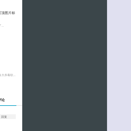
加置顶图片标
了…
各大杀毒软…
评论
回复