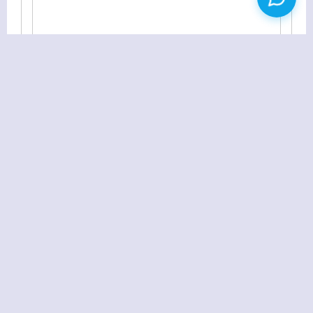
Discuz! 7.1 正式版于10月16日发布
推荐三款我正在使用的WordPress优化插件
返回首页