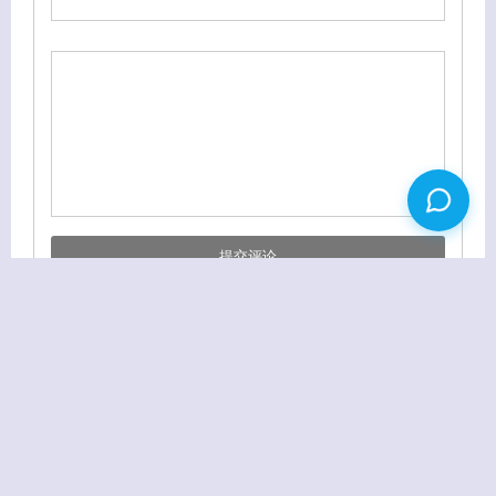
金山毒霸通行证7月22日
天天杀毒网 Kill366.CN 提供 360安全卫士专用版
返回首页