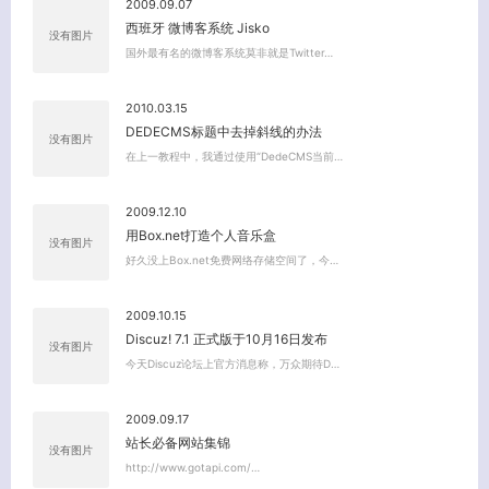
2009.09.07
西班牙 微博客系统 Jisko
没有图片
国外最有名的微博客系统莫非就是Twitter…
2010.03.15
DEDECMS标题中去掉斜线的办法
没有图片
在上一教程中，我通过使用“DedeCMS当前…
2009.12.10
用Box.net打造个人音乐盒
没有图片
好久没上Box.net免费网络存储空间了，今…
2009.10.15
Discuz! 7.1 正式版于10月16日发布
没有图片
今天Discuz论坛上官方消息称，万众期待D…
关闭弹窗
2009.09.17
站长必备网站集锦
没有图片
http://www.gotapi.com/…