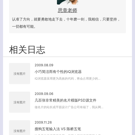
思章老师
认准了方向，就要勇敢地走下去，十年磨一剑，我相信，只要坚持，
一切都有可能。
相关日志
关闭弹窗
2009.08.09
小巧简洁而有个性的iQ浏览器
没有图片
iQ浏览器采用更为高效的代码，将会占用更少的…
2009.09.06
几百张非常精美的名片模版PSD源文件
没有图片
做名片的站长或平面设计广告公司有福了，我从网…
2009.11.26
搜狗五笔输入法 VS 陈桥五笔
没有图片