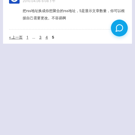
2010.04.06 6:08下午
把rss地址换成你想聚合的rss地址，5是显示文章数量，你可以根
据自己需要更改。不容易啊
« 上一页
1
…
3
4
5
姓名
(必填)
E-MAIL
(必填) - 不会公开 -
URL