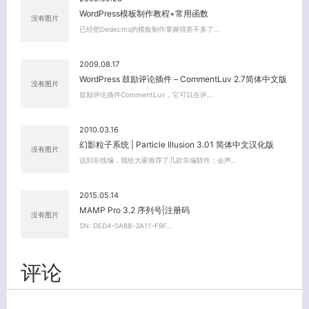
关闭弹窗
WordPress模板制作教程+常用函数
没有图片
已经把Dedecms的模板制作掌握得差不多了…
2009.08.17
WordPress 鼓励评论插件 – CommentLuv 2.7简体中文版
没有图片
鼓励评论插件CommentLuv，它可以在评…
2010.03.16
幻影粒子系统 | Particle Illusion 3.01 简体中文汉化版
没有图片
说到非线编，我给大家推荐了几款非编软件：会声…
2015.05.14
MAMP Pro 3.2 序列号|注册码
没有图片
SN: DED4-0A88-3A11-F9F…
评论