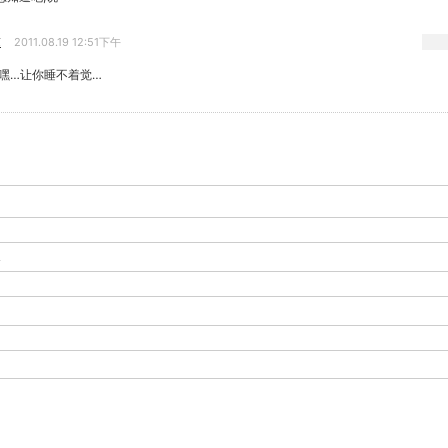
章
2011.08.19 12:51下午
嘿嘿…让你睡不着觉…
-