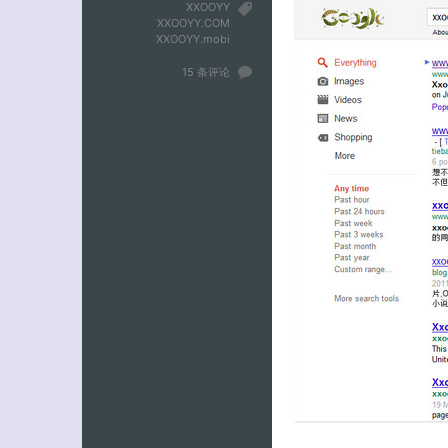
XXOOYY
XXOOYY.COM
XXOOYY.mobi
15 条评论