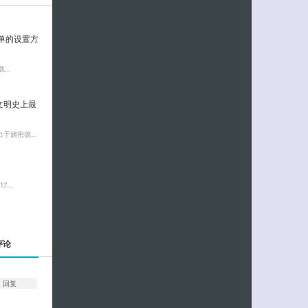
菜单的设置方
载…
文明史上最
出于施密德…
17…
评论
回复