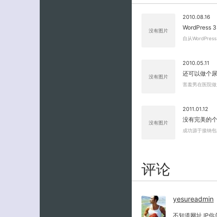
2010.08.16
WordPres
没有图片
自从WordPres
2010.05.11
还可以做个
没有图片
害羞男在医院做
2011.01.12
没有完美的
没有图片
成功源于接纳包
评论
yesureadmin
不知道网址,IP你