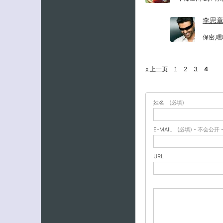
李思
保密,
« 上一页
1
2
3
4
姓名
(必填)
E-MAIL
(必填) - 不会公开 
URL