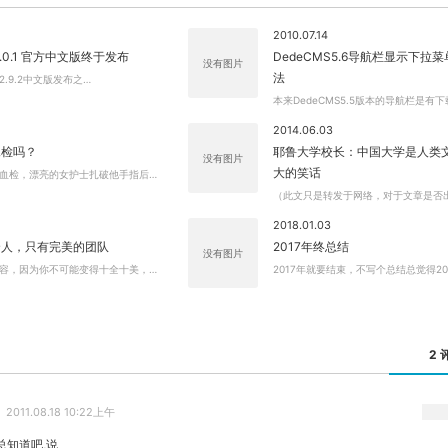
2010.07.14
关闭弹窗
s 3.0.1 官方中文版终于发布
DedeCMS5.6导航栏显示下拉
没有图片
法
s2.9.2中文版发布之…
本来DedeCMS5.5版本的导航栏是有下
2014.06.03
尿检吗？
耶鲁大学校长：中国大学是人类
没有图片
大的笑话
血检，漂亮的女护士扎破他手指后…
（此文只是转发于网络，对于文章是否
2018.01.03
个人，只有完美的团队
2017年终总结
没有图片
容，因为你不可能变得十全十美，…
2017年就要结束，不写个总结总觉得20
2 
2011.08.18 10:22上午
总知道吧,说