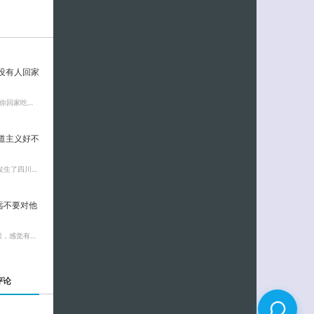
没有人回家
你回家吃…
道主义好不
发生了四川…
远不要对他
候，感觉有…
评论