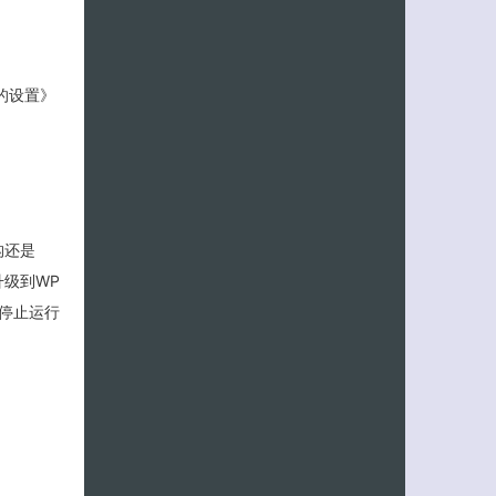
台的设置》
构还是
心升级到WP
客服小美
然停止运行