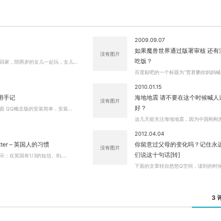
2009.09.07
如果魔兽世界通过版署审核 还有
没有图片
吃饭？
回家，陪两岁的女儿一起玩，女儿…
百度贴吧的一个标题为“贾君鹏你妈妈喊
2010.01.15
用手记
海地地震 请不要在这个时候喊人
没有图片
好？
面 QQ概念版的安装简单，安装…
这几天挺关注海地地震，因为中国刚刚
2012.04.04
ter – 英国人的习惯
你留意过父母的变化吗？记住永
没有图片
们说这十句话[转]
示：在英国有1/3的短信、BL…
下面的文章转自悠悠Q空间，读到的时
3 