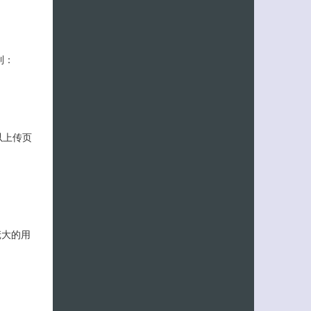
制：
以上传页
庞大的用