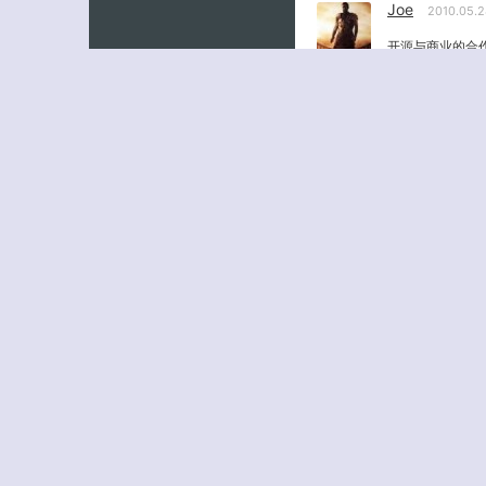
Joe
2010.05.
开源与商业的合
.-= Joe´s last bl
博百优
2010.
很期待啊，越来
.-= 博百优的最
Louis Han
20
2010那个主题
菜单管理功能很
.-= Louis H
« 上一页
1
2
3