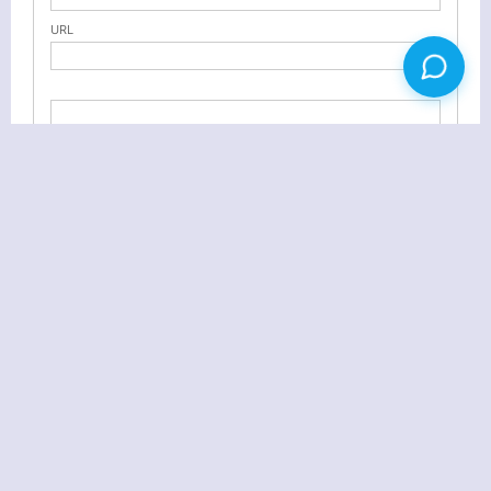
URL
粉笔画的《蒙娜丽莎》，大爷！您就是艺术家！
WordPress日志置顶方法及添加置顶图片标志