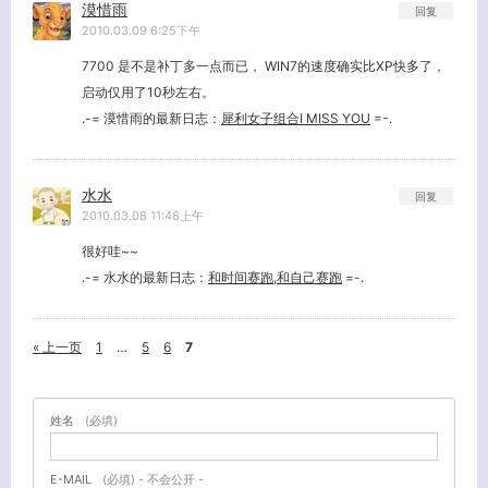
漠惜雨
回复
2010.03.09 6:25下午
7700 是不是补丁多一点而已， WIN7的速度确实比XP快多了，
启动仅用了10秒左右。
.-= 漠惜雨的最新日志：
犀利女子组合I MISS YOU
=-.
水水
回复
2010.03.08 11:48上午
很好哇~~
.-= 水水的最新日志：
和时间赛跑,和自己赛跑
=-.
« 上一页
1
…
5
6
7
姓名
(必填)
E-MAIL
(必填) - 不会公开 -