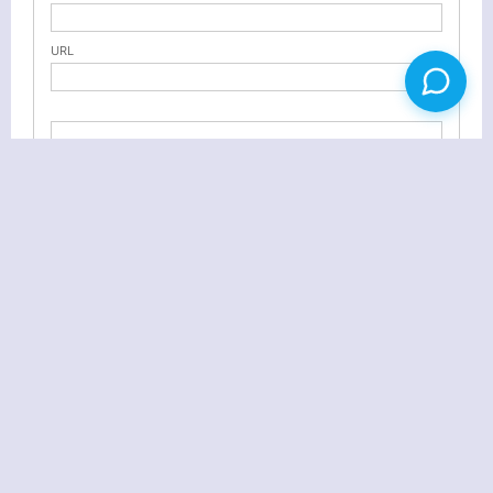
URL
网页配色表 设计者必备
几行代码让你的WordPress兼容更多浏览器