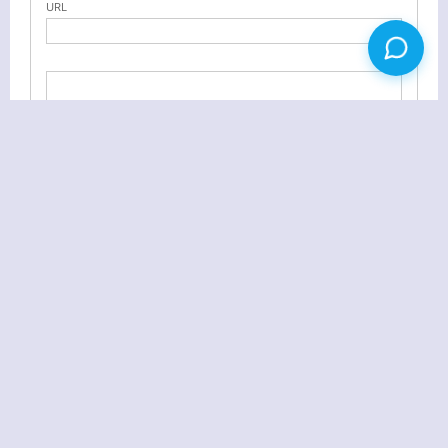
URL
WordPress反垃圾评论插件 wp imgcode
WordPress模板制作教程+常用函数
返回首页