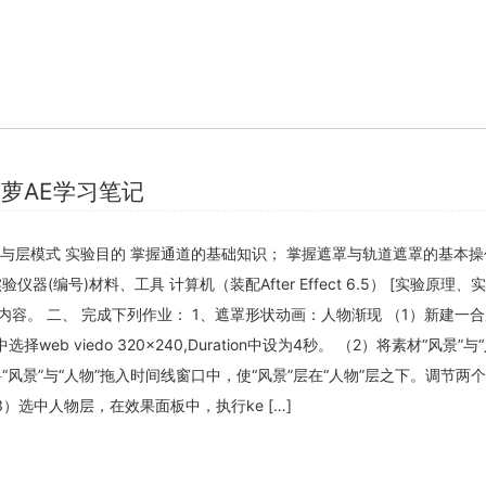
萝AE学习笔记
 遮罩与层模式 实验目的 掌握通道的基础知识； 掌握遮罩与轨道遮罩的基本操
器(编号)材料、工具 计算机（装配After Effect 6.5） [实验原理
关内容。 二、 完成下列作业： 1、遮罩形状动画：人物渐现 （1）新建一
选择web viedo 320×240,Duration中设为4秒。 （2）将素材“风景”与
并将“风景”与“人物”拖入时间线窗口中，使“风景”层在“人物”层之下。调节两
（3）选中人物层，在效果面板中，执行ke […]