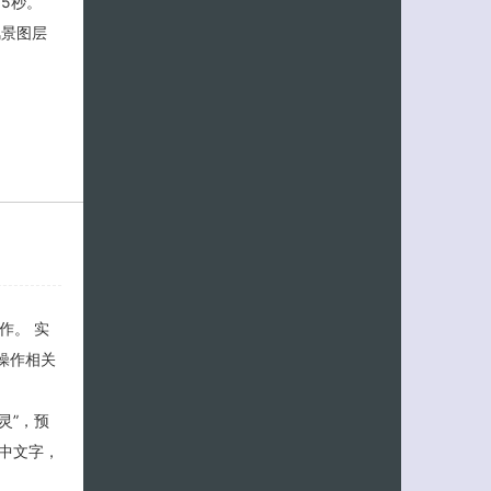
为5秒。
风景图层
作。 实
并操作相关
灵”，预
客服小美
选中文字，