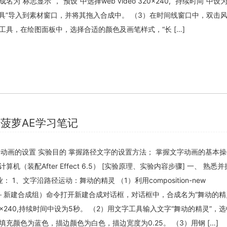
“标志显示”，“预设”中选择web video 320×240, “持续时间”中设
工具”导入到素材窗口，并将其拖入合成中。 （3）在时间线窗口中，双击
工具，在绘图面板中，选择合适的颜色及画笔样式，“长 […]
菠萝AE学习笔记
 文字动画的设置 实验目的 掌握路径文字的设置方法； 掌握文字动画的基本操
算机（装配After Effect 6.5） [实验原理、实验内容步骤] 一、 熟悉
 1、文字沿路径运动：舞动的精灵 （1）利用composition-new
图像合成－新建合成组）命令打开新建合成对话框，对话框中，合成名为“舞动的精
 320×240,持续时间中设为5秒。 （2）用文字工具输入文字“舞动的精灵”，
充颜色为蓝色，描边颜色为白色，描边宽度为0.25。 （3）用钢 […]