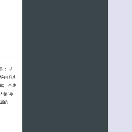
作； 掌
、实验内容步
合成，合成
“人物”导
个层的