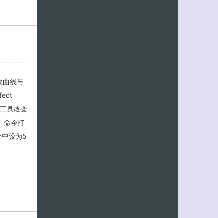
数曲线与
ect
用工具改变
组）命令打
on中设为5