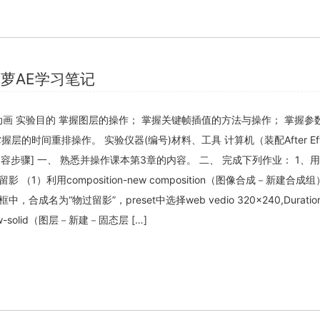
关闭弹窗
萝AE学习笔记
动画 实验目的 掌握图层的操作； 掌握关键帧插值的方法与操作； 掌握参
层的时间重排操作。 实验仪器(编号)材料、工具 计算机（装配After Eff
内容步骤] 一、 熟悉并操作课本第3章的内容。 二、 完成下列作业： 1、
（1）利用composition-new composition（图像合成－新建合成
成名为“物过留影”，preset中选择web vedio 320×240,Durati
ew-solid（图层－新建－固态层 […]