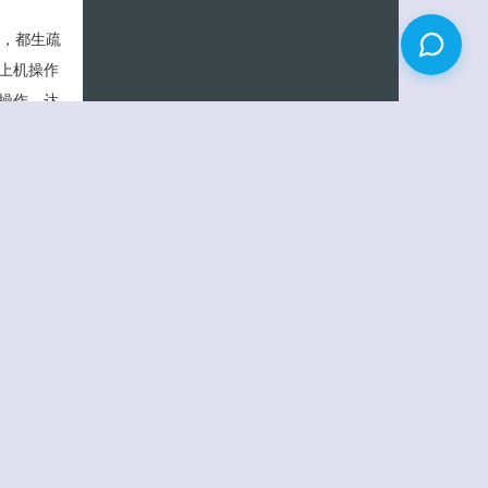
件，都生疏
上机操作
操作，达
作来领会
然我也可
人笔记，