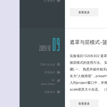
15 条评论
查看更多
09
遮罩与层模式-菠
2009/10
实验项目13206302
握层模式的使用方法。 实验仪
7285 次点击
骤] 一、 熟悉并操作相
学学技术
名为“人物渐现”，preset中
AE
入到project窗口中，
After Effect
scale使其大小合适。 
没有评论
查看更多