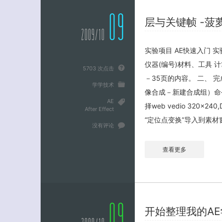
09
层与关键帧 -菠
2009/10
实验项目 AE快速入门 
仪器(编号)材料、工具 计算
5703 次点击
－35页的内容。 二、 完成下
学学技术
像合成－新建合成组）命令
AE
择web vedio 320×2
After Effect
“定位点变换”导入到素材窗
没有评论
查看更多
09
开始整理我的A