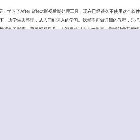
，学习了After Effect影视后期处理工具，现在已经很久不使用这个软
下，边学生边整理，从入门到深入的学习。我就不再做详细的教程，只把
步骤学习起来，简单容易得多，大家自己可以举一反三，慢慢领会其他的
萝整理的笔记针对的每个知识点都是以具体的案例操作来讲解的，通过操
对知识点做详细解释，有问题可以留言提问，我会尽我所能进行回复，当
 如果大家对这些东西感兴趣，也可以当成学习资料，不过这都是我的个
予指正。 下面是AE上机操作步骤列表： […]
返回首页