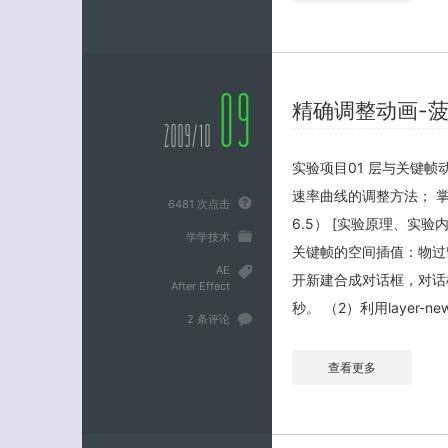
09
精确调整动画-菠
2009/10
实验项目01 层与关键帧
速率曲线的调整方法； 掌握
6481 次点击
6.5） [实验原理、实验
学学技术
关键帧的空间插值：物过留影 
AE
开新建合成对话框，对话框中，合
After Effect
秒。 （2）利用layer-n
2 条评论
查看更多