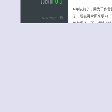
2009/10
N年以前了，因为工作需要
了，现在再拿回来学习一
5212 次点击
给整理了一下，通过上机
学学技术
到熟练操作的目的。 菠
AE
具体的知识点，但这里不
After Effect
以请专家来与大家探讨。
没有评论
难免会有很多问题，希望给
查看更多