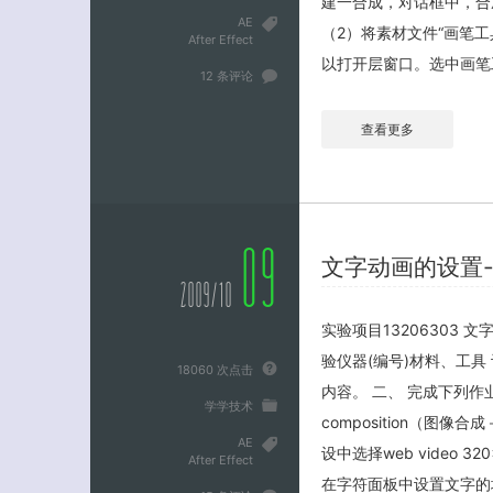
建一合成，对话框中，合成名为
AE
（2）将素材文件“画笔
After Effect
以打开层窗口。选中画笔
12 条评论
查看更多
09
文字动画的设置-
2009/10
实验项目13206303
验仪器(编号)材料、工具 计
18060 次点击
内容。 二、 完成下列作业：
学学技术
composition（
AE
设中选择web video
After Effect
在字符面板中设置文字的填