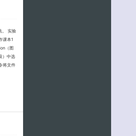
法。 实验
操作课本1
ion（图
设）中选
）命令将文件