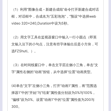
（1）利用“图像合成－新建合成组”命令打开新建合成对话
框，对话框中，合成名为“五彩泡泡”，“预设”中选择web
video 320×240,Duration中设为5秒。
（2）用文字工具在监视器窗口中输入一行小圆点（即英
文输入法下的小句点，注意有些字体输出后是小方块，可
选FZShuti。）。
（3）在时间线窗口中，单击文字层左侧小三角，单击“文
字”属性右侧的“动画”按钮，从中选择“位置”动画类型。
(4)单击“文字”左侧小三角，打开“动画1”属性，将“范围选
择器1”中的“开始”与“结束”属性值分别设为0%与100%，
“偏移”设为0%。设置“动画1”中的“位置”属性值为200与
300。