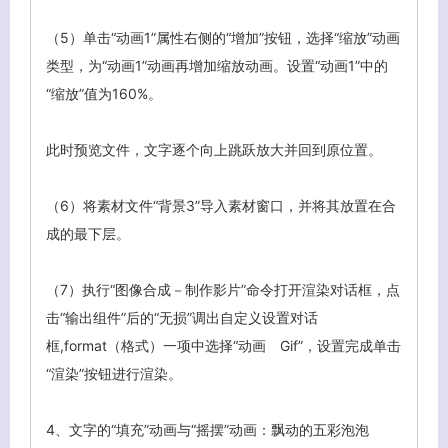
（5）单击“动画1”属性右侧的“增加”按钮，选择“缩放”动画
类型，为“动画1”动画再增加缩放动画。设置“动画1”中的
“缩放”值为160%。
此时预览文件，文字逐个向上跳跃放大并回到原位置。
（6）将素材文件“背景3”导入素材窗口，并将其放置在合
关闭弹窗
成的最下层。
（7）执行“图像合成－制作影片”命令打开渲染对话框，点
击“输出组件”后的“无损”调出自定义设置对话
框,format（格式）一项中选择“动画 Gif”，设置完成单击
“渲染”按钮进行渲染。
4、
文字的“填充”动画与“摇摆”动画：飘动的五彩泡泡