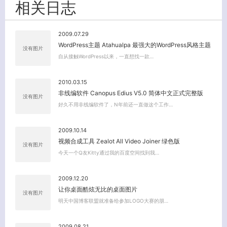
相关日志
2009.07.29
WordPress主题 Atahualpa 最强大的WordPress风格主题
没有图片
自从接触WordPress以来，一直想找一款…
2010.03.15
非线编软件 Canopus Edius V5.0 简体中文正式完整版
没有图片
好久不用非线编软件了，N年前还一直做这个工作…
2009.10.14
视频合成工具 Zealot All Video Joiner 绿色版
没有图片
今天一个Q友Kitty通过我的百度空间找到我…
2009.12.20
让你桌面酷炫无比的桌面图片
没有图片
明天中国博客联盟就准备给参加LOGO大赛的朋…
关闭弹窗
2009.08.21