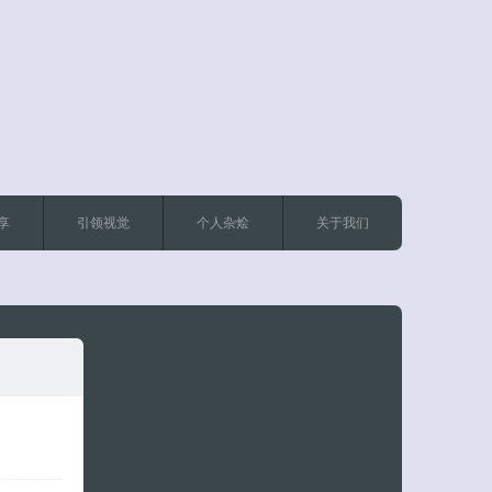
客服小美
享
引领视觉
个人杂烩
关于我们