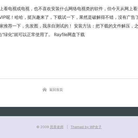
上看电视或电视，也不喜欢安装什么网络电视类的软件，但今天从网上看
还VIP呢！哈哈，挺兴趣来了，下载试一下，果然是破解得不错，没有广告
家推荐一下，先发图，我亲自测试的！ 安装方法：把下载的文件解压，
关闭弹窗
击“绿化”就可以正常使用了。 Rayfile网盘下载
返回首页
© 2009
思章老师
Themed by WP盒子