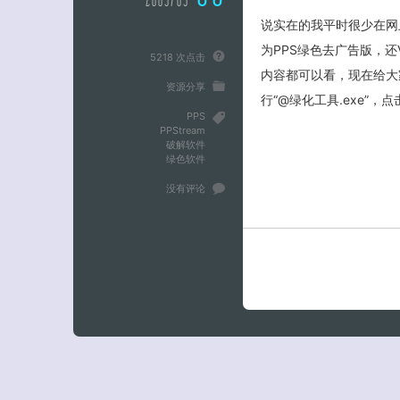
说实在的我平时很少在网
为PPS绿色去广告版，
5218 次点击
内容都可以看，现在给大
资源分享
行“@绿化工具.exe”，点
PPS
PPStream
破解软件
绿色软件
没有评论