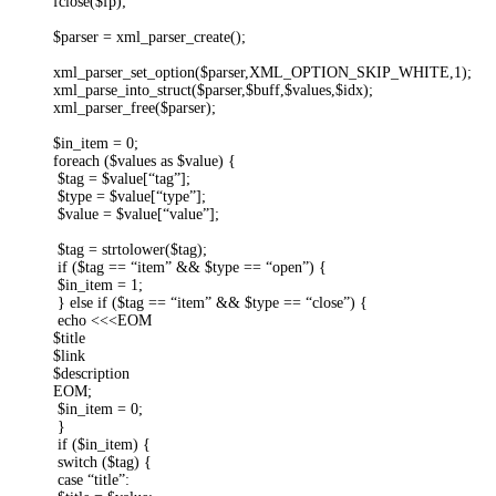
fclose($fp);
$parser = xml_parser_create();
xml_parser_set_option($parser,XML_OPTION_SKIP_WHITE,1);
xml_parse_into_struct($parser,$buff,$values,$idx);
xml_parser_free($parser);
$in_item = 0;
foreach ($values as $value) {
$tag = $value[“tag”];
$type = $value[“type”];
$value = $value[“value”];
$tag = strtolower($tag);
if ($tag == “item” && $type == “open”) {
$in_item = 1;
} else if ($tag == “item” && $type == “close”) {
echo <<<EOM
$title
$link
$description
EOM;
$in_item = 0;
}
if ($in_item) {
switch ($tag) {
case “title”: