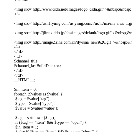
<img src=’http://www.csdn.net/Images/logo_csdn.gif’>&nbsp;&nbsp;
<!–
<img src=’http://us.i1.yimg.com/us.yimg.com/i/us/nt/ma/ma_nws_1.
<img src=’http://jlinux.ddo.jp/bbs/images/default/logo.gif’>&nbsp;&
<img src=’http://image2.sina.com.cn/dy/sina_news626.gif’>&nbsp;&
//–>
</td>
<td>
$channel_title
$channel_lastBuildDate<br>
</td>
</td>
__HTML__;
$in_item = 0;
foreach ($values as $value) {
$tag = $value[“tag”];
$type = $value[“type”];
$value = $value[“value”];
$tag = strtolower($tag);
if ($tag == “item” && $type == “open”) {
$in_item = 1;
} else if ($tag == “item” && $type == “close”) {