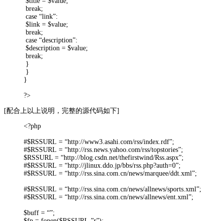
$title = $value;
break;
case “link”:
$link = $value;
break;
case “description”:
$description = $value;
break;
}
}
}
?>
[配合上以上说明，完整的源代码如下]
<?php
#$RSSURL = “http://www3.asahi.com/rss/index.rdf”;
#$RSSURL = “http://rss.news.yahoo.com/rss/topstories”;
$RSSURL = “http://blog.csdn.net/thefirstwind/Rss.aspx”;
#$RSSURL = “http://jlinux.ddo.jp/bbs/rss.php?auth=0”;
#$RSSURL = “http://rss.sina.com.cn/news/marquee/ddt.xml”;
#$RSSURL = “http://rss.sina.com.cn/news/allnews/sports.xml”;
#$RSSURL = “http://rss.sina.com.cn/news/allnews/ent.xml”;
$buff = “”;
$fp = fopen($RSSURL,”r”);