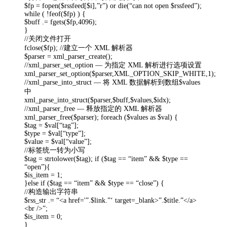
$fp = fopen($rssfeed[$i],”r”) or die(“can not open $rssfeed”);
while ( !feof($fp) ) {
$buff .= fgets($fp,4096);
}
//关闭文件打开
fclose($fp); //建立一个 XML 解析器
$parser = xml_parser_create();
//xml_parser_set_option — 为指定 XML 解析进行选项设置
xml_parser_set_option($parser,XML_OPTION_SKIP_WHITE,1);
//xml_parse_into_struct — 将 XML 数据解析到数组$values
中
xml_parse_into_struct($parser,$buff,$values,$idx);
//xml_parser_free — 释放指定的 XML 解析器
xml_parser_free($parser); foreach ($values as $val) {
$tag = $val[“tag”];
$type = $val[“type”];
$value = $val[“value”];
//标签统一转为小写
$tag = strtolower($tag); if ($tag == “item” && $type ==
“open”){
$is_item = 1;
}else if ($tag == “item” && $type == “close”) {
//构造输出字符串
$rss_str .= “<a href='”.$link.”‘ target=_blank>”.$title.”</a>
<br />”;
$is_item = 0;
}