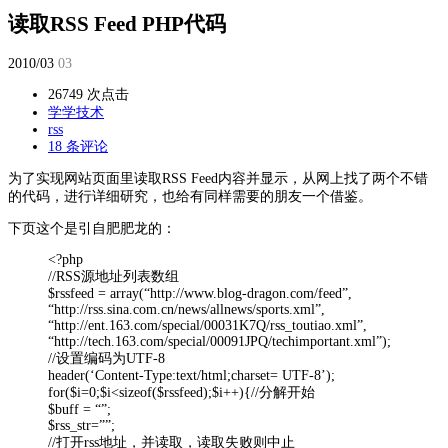
读取RSS Feed PHP代码
2010/03
03
26749 次点击
学学技术
rss
18 条评论
为了实现网站页面里读取RSS Feed内容并显示，从网上找了两个不错
的代码，进行详细研究，也给有同样需要的朋友一个借鉴。
下页这个是引自肥肥龙的：
<?php
//RSS源地址列表数组
$rssfeed = array(“http://www.blog-dragon.com/feed”,
“http://rss.sina.com.cn/news/allnews/sports.xml”,
“http://ent.163.com/special/00031K7Q/rss_toutiao.xml”,
“http://tech.163.com/special/00091JPQ/techimportant.xml”);
//设置编码为UTF-8
header(‘Content-Type:text/html;charset= UTF-8’);
for($i=0;$i<sizeof($rssfeed);$i++){//分解开始
$buff = “”;
$rss_str=””;
//打开rss地址，并读取，读取失败则中止