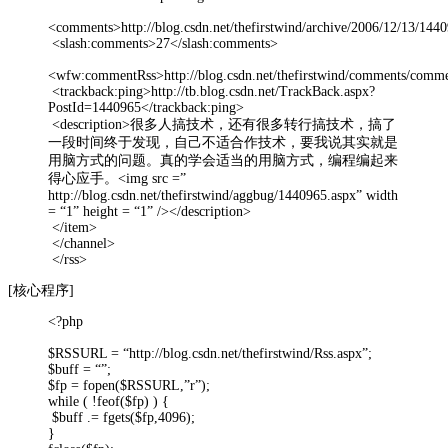
<comments>http://blog.csdn.net/thefirstwind/archive/2006/12/13/1
<slash:comments>27</slash:comments>
<wfw:commentRss>http://blog.csdn.net/thefirstwind/comments/com
<trackback:ping>http://tb.blog.csdn.net/TrackBack.aspx?
PostId=1440965</trackback:ping>
<description>很多人搞技术，还有很多转行搞技术，搞了
一段时间终于发现，自己不适合作技术，要我说其实就是
用脑方式的问题。真的学会适当的用脑方式，编程编起来
得心应手。<img src =”
http://blog.csdn.net/thefirstwind/aggbug/1440965.aspx” width
= “1” height = “1” /></description>
</item>
</channel>
</rss>
[核心程序]
<?php
$RSSURL = “http://blog.csdn.net/thefirstwind/Rss.aspx”;
$buff = “”;
$fp = fopen($RSSURL,”r”);
while ( !feof($fp) ) {
$buff .= fgets($fp,4096);
}