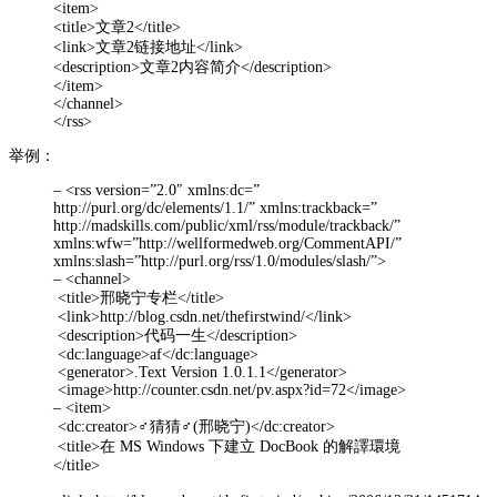
<item>
<title>文章2</title>
<link>文章2链接地址</link>
<description>文章2内容简介</description>
</item>
</channel>
</rss>
举例：
– <rss version=”2.0″ xmlns:dc=”
http://purl.org/dc/elements/1.1/” xmlns:trackback=”
http://madskills.com/public/xml/rss/module/trackback/”
xmlns:wfw=”http://wellformedweb.org/CommentAPI/”
xmlns:slash=”http://purl.org/rss/1.0/modules/slash/”>
– <channel>
<title>邢晓宁专栏</title>
<link>http://blog.csdn.net/thefirstwind/</link>
<description>代码一生</description>
<dc:language>af</dc:language>
<generator>.Text Version 1.0.1.1</generator>
<image>http://counter.csdn.net/pv.aspx?id=72</image>
– <item>
<dc:creator>♂猜猜♂(邢晓宁)</dc:creator>
<title>在 MS Windows 下建立 DocBook 的解譯環境
</title>