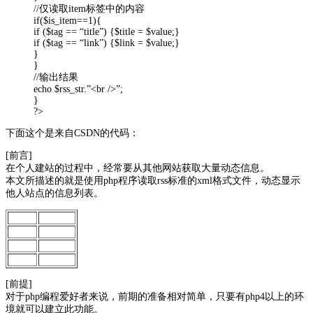
//仅读取item标签中的内容
if($is_item==1){
if ($tag == “title”) {$title = $value;}
if ($tag == “link”) {$link = $value;}
}
}
//输出结果
echo $rss_str.”<br />”;
}
?>
下面这个是来自CSDN的代码：
[前言]
在个人建站的过程中，经常要从其他网站获取大量动态信息。
本文所描述的就是使用php程序读取rss标准的xml格式文件，动态显示
他人站点的信息列表。
[前提]
对于php编程爱好者来说，前期的准备相对简单，只要有php4以上的环
境就可以建立此功能。