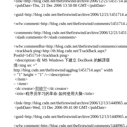
<link>http://blog.csdn.net/thefirstwind/archive/2006/12/21/1451714.a
<pubDate>Thu, 21 Dec 2006 13:50:00 GMT</pubDate>
<guid>http://blog.csdn.net/thefirstwind/archive/2006/12/21/1451714.
<wfw:comment>http://blog.csdn.net/thefirstwind/comments/145171
<comments>http://blog.csdn.net/thefirstwind/archive/2006/12/21/1
<slash:comments>0</slash:comments>
<wfw:commentRss>http://blog.csdn.net/thefirstwind/comments/com
<trackback:ping>http://tb.blog.csdn.net/TrackBack.aspx?
PostId=1451714</trackback:ping>
<description>在 MS Windows 下建立 DocBook 的解譯環
境<img src =”
http://blog.csdn.net/thefirstwind/aggbug/1451714.aspx” width
= “1” height = “1” /></description>
</item>
– <item>
<dc:creator>
邢晓宁
</dc:creator>
<title>程序员学习的革命-如何使用大脑</title>
<link>http://blog.csdn.net/thefirstwind/archive/2006/12/13/1440965.a
<pubDate>Wed, 13 Dec 2006 09:41:00 GMT</pubDate>
<guid>http://blog.csdn.net/thefirstwind/archive/2006/12/13/1440965.
<wfw:comment>http://blog.csdn.net/thefirstwind/comments/144096