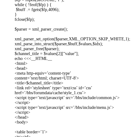
while ( !feof($fp) ) {
$buff .= fgets($fp,4096);
}
fclose($fp);
$parser = xml_parser_create();
xml_parser_set_option($parser,XML_OPTION_SKIP_WHITE,1);
xml_parse_into_struct($parser,$buff,$values,$idx);
xml_parser_free($parser);
$channel_title = $values[2][“value”];
echo <<<__HTML__
<html>
<head>
<meta http-equiv=’content-type’
content=’text/html; charset=UTF-8′>
<title>$channel_title</title>
<link rel=’stylesheet’ type=’text/css’ id=’css’
href=’/bbs/forumdata/cache/style_1.css’>
<script type=’text/javascript’ src=’/bbs/include/common.js’>
</script>
<script type=’text/javascript’ src=’/bbs/include/menu.js’>
</script>
</head>
<body>
<table border=’1′>
<tr><td>