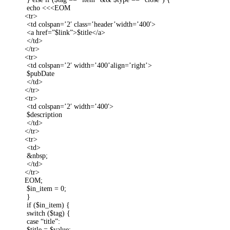
echo <<<EOM
<tr>
<td colspan=’2′ class=’header’width=’400′>
<a href=”$link”>$title</a>
</td>
</tr>
<tr>
<td colspan=’2′ width=’400’align=’right’>
$pubDate
</td>
</tr>
<tr>
<td colspan=’2′ width=’400′>
$description
</td>
</tr>
<tr>
<td>
&nbsp;
</td>
</tr>
EOM;
$in_item = 0;
}
if ($in_item) {
switch ($tag) {
case “title”:
$title = $value;