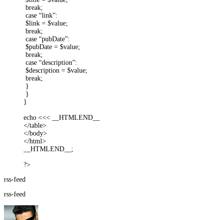
break;
case “link”:
$link = $value;
break;
case “pubDate”:
$pubDate = $value;
break;
case “description”:
$description = $value;
break;
}
}
}
echo <<< __HTMLEND__
</table>
</body>
</html>
__HTMLEND__;
?>
rss-feed
rss-feed