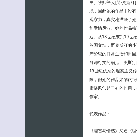
主、牧师等人[简·奥斯汀
境，因此她的作品里没有
观察力，真实地描绘了她
和爱情风波。她的作品格
迎。从18世纪末到19世
英国文坛，而奥斯汀的小
产阶级的日常生活和田园
可鄙可笑的弱点。奥斯汀
18世纪优秀的现实主义
限，但她的作品如“两寸
庸俗风气起了好的作用，
作家。
代表作品：
《理智与情感》又名《理性与感性》