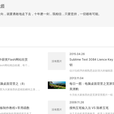
老师
方向，就要勇敢地走下去，十年磨一剑，我相信，只要坚持，一切都有可能。
关闭弹窗
2015.04.26
外获奖Flash网站欣赏
Sublime Text 3084 Lience K
没有图片
钥
Flash网站精品收藏，有个…
估计玩程序的都熟悉这款强大的编辑器
2013.11.04
脑桌面背景之（8）
每日一图：电脑桌面背景之宽屏
美洲豹
景为大家推荐的是精彩瞬间之美，…
今天给大家推荐的是宽屏背景图片一组
2009.11.26
ss模板制作教程+常用函数
搜狗五笔输入法 VS 陈桥五笔
没有图片
ms的模板制作掌握得差不多了…
这几天在机房弄服务器，机器上居然没