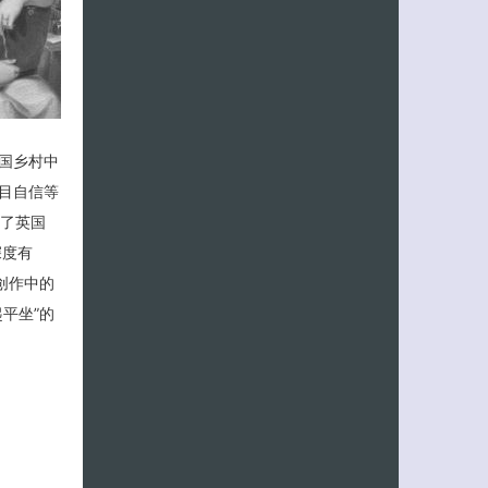
国乡村中
目自信等
展了英国
深度有
创作中的
平坐”的
客服小美