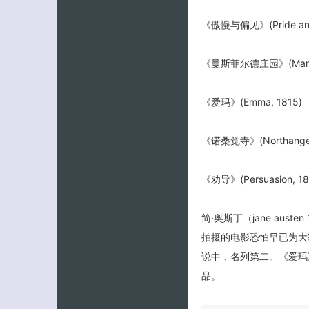
《傲慢与偏见》(Pride and P
《曼斯菲尔德庄园》(Mansfie
《爱玛》(Emma, 1815)
《诺桑觉寺》(Northanger
《劝导》(Persuasion, 181
简·奥斯丁（jane au
拍摄的电影恐怕早已为大
说中，名列第二。《爱玛
品。