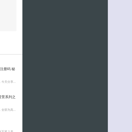
ey 注册码 秘
，今天分享…
背景系列之
，全部为高…
有五笔？老…