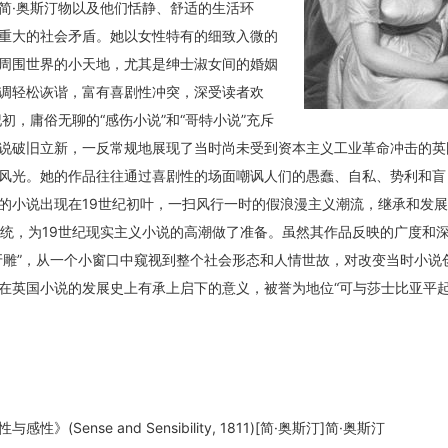
]简·奥斯汀物以及他们恬静、舒适的生活环
重大的社会矛盾。她以女性特有的细致入微的
周围世界的小天地，尤其是绅士淑女间的婚姻
调轻松诙谐，富有喜剧性冲突，深受读者欢
纪初，庸俗无聊的“感伤小说”和“哥特小说”充斥
说破旧立新，一反常规地展现了当时尚未受到资本主义工业革命冲击的英
风光。她的作品往往通过喜剧性的场面嘲讽人们的愚蠢、自私、势利和盲
的小说出现在19世纪初叶，一扫风行一时的假浪漫主义潮流，继承和发
传统，为19世纪现实主义小说的高潮做了准备。虽然其作品反映的广度和
牙雕”，从一个小窗口中窥视到整个社会形态和人情世故，对改变当时小说
在英国小说的发展史上有承上启下的意义，被誉为地位“可与莎士比亚平起
(Sense and Sensibility, 1811)[简·奥斯汀]简·奥斯汀