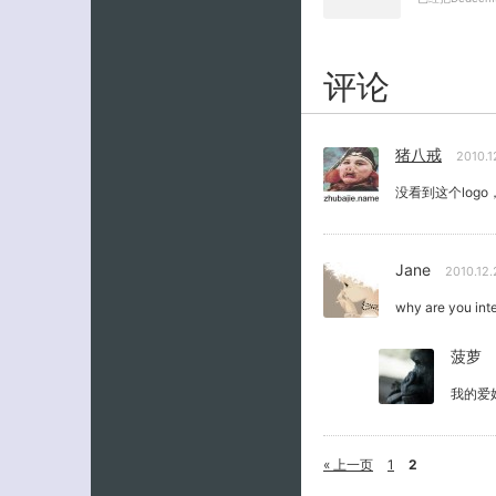
评论
猪八戒
2010.
没看到这个log
Jane
2010.12
why are you int
菠萝
我的爱
« 上一页
1
2