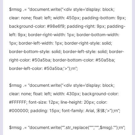
$rmsg .= “document.write(“<div style=’display: block;
clear: none; float: left; width: 450px; padding-bottom: 9px;
background-color: #98e6f9; padding-right: 9px; padding-
left: 9px; border-right-width: 1px; border-bottom-width:
1px; border-left-width: 1px; border-right-style: solid;
border-bottom-style: solid; border-left-style: solid; border-
right-color: #50a5ba; border-bottom-color: #50a5ba;
border-left-color: #50a5ba;’>”);rn”;
$rmsg .= “document.write(“<div style=’display: block;
clear: none; float: left; width: 430px; background-color:
#FFFFFF; font-size: 12px; line-height: 20px; color:
#000000; padding: 15px; font-family: Arial, 宋体;’>”);rn”;
$rmsg .= “document.write(“”.str_replace(“””,”“”,$msg).””);rn”;