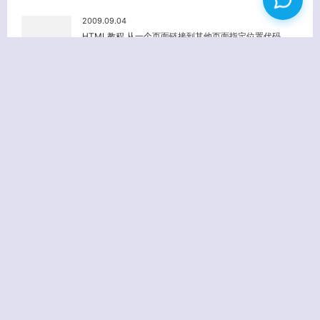
2009.09.04
HTML教程 从一个页面链接到其他页面指定位置代码
没有图片
看到网上有很多网友在问网页链接代码的问题，就…
2011.05.17
WordPress Multisite 显示站点ID
没有图片
WordPress Multisite 后台…
2010.09.27
OneNote 2010 的功能和优点
没有图片
Microsoft OneNote 2010…
2013.12.31
如何全新安装 OS X Mountain Lion
没有图片
刚刚介绍了如何制作 OS X Mountia…
2013.04.23
CentOS 6.4 系统各个目录的作用详解
没有图片