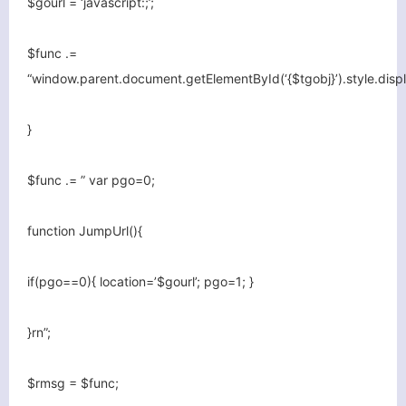
$gourl = ‘javascript:;’;
$func .=
“window.parent.document.getElementById(‘{$tgobj}’).style.displa
}
$func .= ” var pgo=0;
function JumpUrl(){
if(pgo==0){ location=’$gourl’; pgo=1; }
}rn”;
$rmsg = $func;