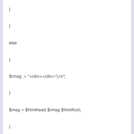
}
}
else
{
$rmsg .= “</div></div>”);rn”;
}
$msg = $htmlhead.$rmsg.$htmlfoot;
}