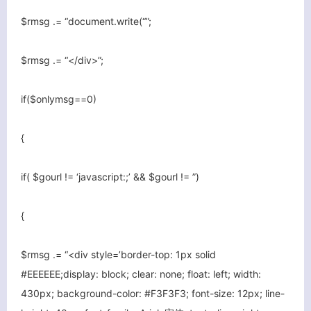
$rmsg .= “document.write(“”;
$rmsg .= “</div>”;
if($onlymsg==0)
{
if( $gourl != ‘javascript:;’ && $gourl != ”)
关闭弹窗
{
$rmsg .= “<div style=’border-top: 1px solid
#EEEEEE;display: block; clear: none; float: left; width:
430px; background-color: #F3F3F3; font-size: 12px; line-