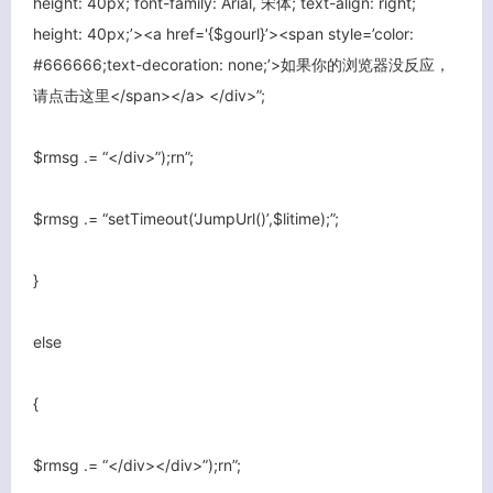
height: 40px; font-family: Arial, 宋体; text-align: right;
height: 40px;’><a href='{$gourl}’><span style=’color:
#666666;text-decoration: none;’>如果你的浏览器没反应，
请点击这里</span></a> </div>”;
$rmsg .= “</div>”);rn”;
$rmsg .= “setTimeout(‘JumpUrl()’,$litime);”;
}
else
{
$rmsg .= “</div></div>”);rn”;