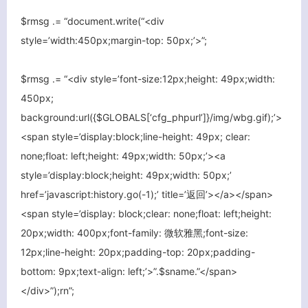
$rmsg .= “document.write(“<div
客服小美
style=’width:450px;margin-top: 50px;’>”;
$rmsg .= “<div style=’font-size:12px;height: 49px;width:
450px;
background:url({$GLOBALS[‘cfg_phpurl’]}/img/wbg.gif);’>
<span style=’display:block;line-height: 49px; clear:
none;float: left;height: 49px;width: 50px;’><a
style=’display:block;height: 49px;width: 50px;’
href=’javascript:history.go(-1);’ title=’返回’></a></span>
<span style=’display: block;clear: none;float: left;height:
20px;width: 400px;font-family: 微软雅黑;font-size:
12px;line-height: 20px;padding-top: 20px;padding-
bottom: 9px;text-align: left;’>”.$sname.”</span>
</div>”);rn”;