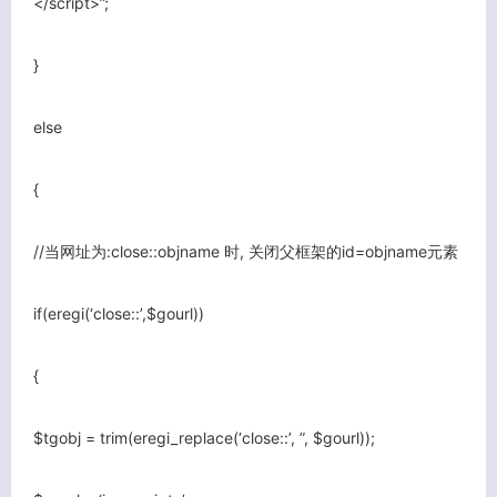
</script>”;
}
else
{
//当网址为:close::objname 时, 关闭父框架的id=objname元素
if(eregi(‘close::’,$gourl))
{
$tgobj = trim(eregi_replace(‘close::’, ”, $gourl));