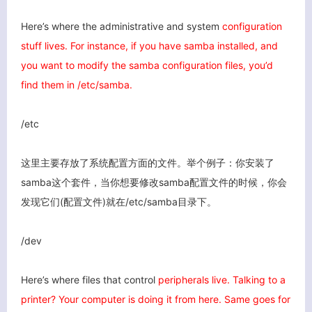
Here’s where the administrative and system
configuration
stuff lives. For instance, if you have samba installed, and
you want to modify the samba configuration files, you’d
find them in /etc/samba.
/etc
这里主要存放了系统配置方面的文件。举个例子：你安装了
samba这个套件，当你想要修改samba配置文件的时候，你会
发现它们(配置文件)就在/etc/samba目录下。
/dev
Here’s where files that control
peripherals live. Talking to a
printer? Your computer is doing it from here. Same goes for