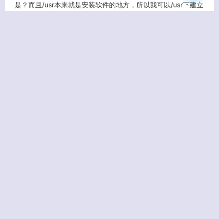
是？而且/usr本来就是安装软件的地方，所以我可以/usr下建立
一个叫opt的文件夹，然后右键点击这个 /usr下的opt，选择“创
建链接”，得到一个名为“到 opt 的链接”文件，然后把这个文件
剪切到/下，将原来的/opt删除，再将“到 opt 的链接”改名为opt
就可以了，以后我们安装在/opt的软件实际上是安装到
了/usr/opt下（实际上是一个符号链接）。
/usr/local 这个目录一般是用来存放用户自编译安装软件的存放
目录；一般是通过源码包安装的软件，如果没有特别指定安装
目录的话，一般是安装在这个目录中。这个目录下面有子目
录。自己看看吧。
/usr/share 系统共用的东西存放地，比如 /usr/share/fonts 是
字体目录，/usr/share/doc和/usr/share/man帮助文件。
/var/log 系统日志存放，分析日志要看这个目录的东西；