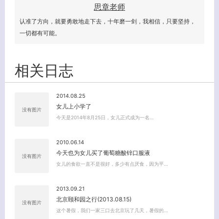
思章老师
认准了方向，就要勇敢地走下去，十年磨一剑，我相信，只要坚持，
一切都有可能。
相关日志
2014.08.25
女儿上小学了
没有图片
关闭弹窗
今天是2014年8月25日，女儿正式成为一名…
2010.06.14
今天也为女儿买了葡萄糖酸锌口服液
没有图片
女儿的食欲一直不是很好，多少有点厌食，因为平…
2013.09.21
北京颐和园之行(2013.08.15)
没有图片
这个暑假，我们一家三口去北京玩了几天，暑假的…