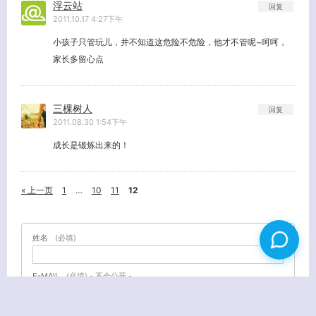
浮云站
回复
2011.10.17 4:27下午
小孩子只管玩儿，并不知道这危险不危险，他才不管呢~呵呵，
家长多留心点
三棵树人
回复
2011.08.30 1:54下午
成长是锻炼出来的！
« 上一页
1
…
10
11
12
姓名
(必填)
E-MAIL
(必填) - 不会公开 -
URL