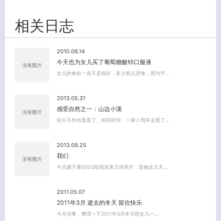
相关日志
2010.06.14
今天也为女儿买了葡萄糖酸锌口服液
没有图片
女儿的食欲一直不是很好，多少有点厌食，因为平…
2013.05.31
感受自然之一：山边小溪
没有图片
好久不外出逛逛了，前段时间，一家人驾车去逛了…
2013.09.25
我们
没有图片
今天嫂子通过QQ给我发来几张照片，是她这几天…
2011.05.07
2011年3月 逝去的冬天 留住快乐
今天没事，整理一下2011年3月冬天陪女儿一…