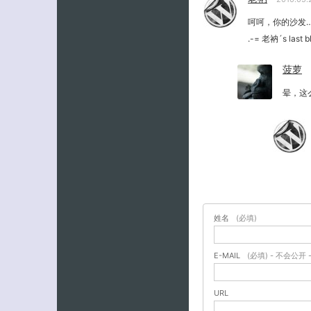
呵呵，你的沙发
.-= 老衲´s last bl
菠萝
晕，这
姓名
(必填)
E-MAIL
(必填) - 不会公开 
URL