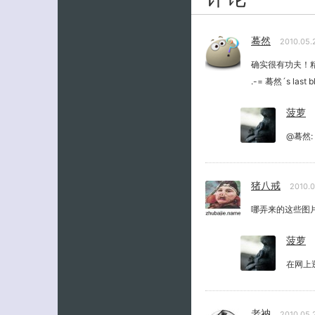
蓦然
2010.05
确实很有功夫！
.-= 蓦然´s last bl
菠萝
@蓦然
猪八戒
2010.
哪弄来的这些图
菠萝
在网上
老衲
2010.05.