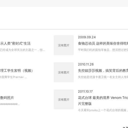
2009.09.24
示人类“密封式”生活
食物总动员 这样的美味你舍得吃
没有图片
已经成为全球关注的主题之一，但…
平时我们吃的面包等食品，想没想过把
2010.11.26
省理工学生发明（视频）
失控姐莎莎视频，搞笑背后的教
没有图片
印度裔学生Prarnav …
失控姐是优漫卡通卫视一名女主持人传
2011.10.17
的数码照片
花式台球 最美的境界 Venom Trick
没有图片
片完整版
###########…
今天看到youku上一个花式台球的视频