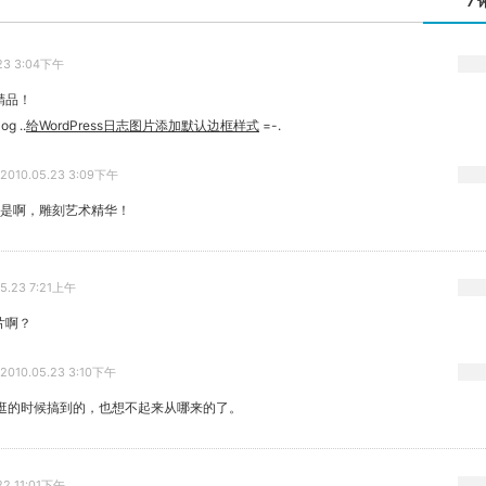
7 
.23 3:04下午
关闭弹窗
精品！
og ..
给WordPress日志图片添加默认边框样式
=-.
2010.05.23 3:09下午
: 是啊，雕刻艺术精华！
05.23 7:21上午
片啊？
2010.05.23 3:10下午
逛的时候搞到的，也想不起来从哪来的了。
22 11:01下午