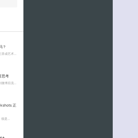
吗？
它弄成艺术…
育思考
到微博后流…
shots 正
，很是…