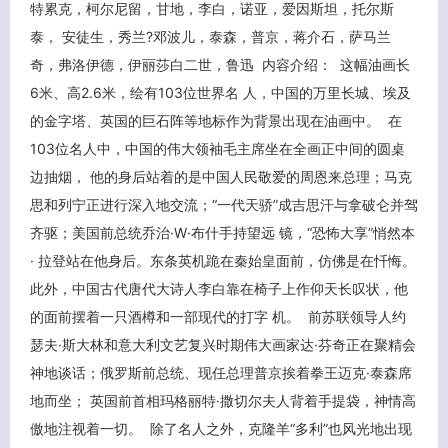
特累克，柯尔尼留，甘地，李白，诺亚，爱因斯坦，托尔斯
泰， 安徒生，秀兰?邓波儿，泰森，普京，蒋介石，萨马兰
奇，弗洛伊德，伊丽莎白二世，鲁迅 内容介绍： 这幅油画长
6米、高2.6米，绘有103位世界名 人，中国的万里长城、埃及
的金字塔、英国的巨石阵等地标作为背景出现在油画中。 在
103位名人中，中国的伟大领袖毛主席坐在全画正中间的圆桌
边抽烟， 他的身后站着的是中国人民敬爱的周恩来总理；马克
思和列宁正进行深入地交流；“一代天骄”成吉思汗与拿破仑并驾
齐驱；美国前总统乔治·W·布什手持望远 镜，“恐怖大享”悄然本
关闭弹窗
· 拉登站在他身后。东条英机跪在秦始皇面前，仿佛是在忏悔。
此外，中国古代唐代大诗人李白靠在椅子上作仰天长叹状，他
的面前摆着一只酒樽和一部现代的打字 机。 前苏联领导人约
瑟夫·斯大林和意大利文艺复兴时期伟大画家达·芬奇正在聚精会
神地谈话；俄罗斯前总统、现任总理普京挨着拳王迈克·泰森席
地而坐； 英国前首相玛格丽特·撒切尔夫人背着手提袋，神情高
傲地注视着一切。 除了名人之外，克隆羊“多利”也风光地出现