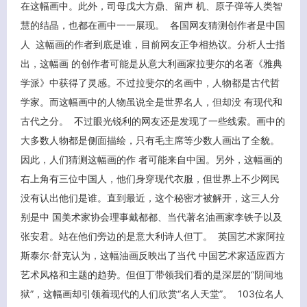
在这幅画中。此外，司母戊大方鼎、留声 机、原子弹等人类智
慧的结晶，也都在画中一一展现。 各国网友猜测创作者是中国
人 这幅画的作者到底是谁，目前网友正争相热议。分析人士指
出，这幅画 的创作者可能是从意大利画家拉斐尔的名著《雅典
学派》中获得了灵感。不过拉斐尔的名画中，人物都是古代哲
学家。而这幅画中的人物虽说全是世界名人，但却没 有现代和
古代之分。 不过眼光锐利的网友还是发现了一些线索。画中的
大多数人物都是侧面描绘，只有毛主席等少数人画出了全貌。
因此，人们猜测这幅画的作 者可能来自中国。另外，这幅画的
右上角有三位中国人，他们身穿现代衣服，但世界上不少网民
没有认出他们是谁。直到最近，这个秘密才被解开，这三人分
别是中 国美术家协会理事戴都都、当代著名油画家李铁子以及
张安君。站在他们旁边的是意大利诗人但丁。 英国艺术家阿拉
斯泰尔·舒克认为，这幅油画反映出了当代 中国艺术家适应西方
艺术风格和主题的趋势。但但丁带领我们看的是深层的“阴间地
狱”，这幅画却引领着现代的人们欣赏“名人天堂”。 103位名人