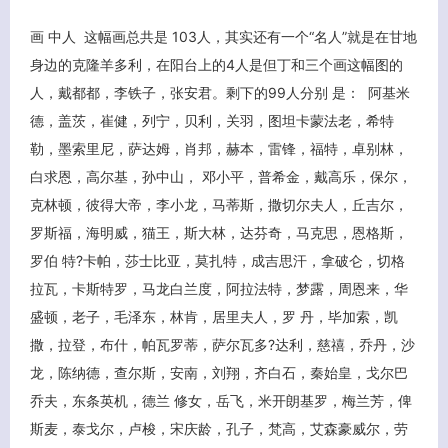
画 中人 这幅画总共是 103人，其实还有一个“名人”就是在甘地
身边的克隆羊多利，在阳台上的4人是但丁和三个画这幅图的
人，戴都都，李铁子，张安君。剩下的99人分别 是： 阿基米
德，盖茨，崔健，列宁，贝利，关羽，图坦卡蒙法老，希特
勒，墨索里尼，萨达姆，肖邦，赫本，雷锋，福特，卓别林，
白求恩，高尔基，孙中山， 邓小平，普希金，戴高乐，保尔，
克林顿，彼得大帝，李小龙，马蒂斯，撒切尔夫人，丘吉尔，
罗斯福，海明威，猫王，斯大林，达芬奇，马克思，恩格斯，
罗伯 特?卡帕，莎士比亚，莫扎特，成吉思汗，拿破仑，切格
拉瓦，卡斯特罗，马龙白兰度，阿拉法特，梦露，周恩来，华
盛顿，老子，毛泽东，林肯，居里夫人，罗 丹，毕加索，凯
撒，拉登，布什，帕瓦罗蒂，萨尔瓦多?达利，慈禧，乔丹，沙
龙，陈纳德，查尔斯，安南，刘翔，齐白石，秦始皇，戈尔巴
乔夫，东条英机，德兰 修女，岳飞，米开朗基罗，梅兰芳，俾
斯麦，泰戈尔，卢梭，宋庆龄，孔子，梵高，艾森豪威尔，劳