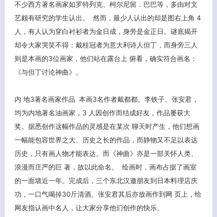
不少西方著名画家如罗特列克、柯尔尼留．巴巴等，多由对文
艺颇有研究的学生认出。 然而，最少人认出的却是图右上角 4
人，有人认为穿白衬衫者为金日成，身旁是金正日。谜底揭开
却令大家哭笑不得：戴桂冠者为意大利诗人但丁，而身旁三人
则是本画的3位画家，他们站在露台上 俯看，确实符合画名：
《与但丁讨论神曲》。
内 地3著名画家作品 本画3名作者戴都都、李铁子、张安君，
均为内地著名油画家，3 人因创作而结成好友，作品屡获大
客服小美
奖。据悉创作这幅作品的灵感是在某次 聊天时产生，他们想画
一幅能包容世界之大、历史之长的作品，而静物又不足以表达
历史，只有画人物才能表达。而《神曲》亦是一部关怀人类、
浪漫而庄严的巨 著，故以此命名。 绘画时，画布占据了画室
的一面墙近一年。完成后，三个东北汉邀朋友到日本料理店庆
功，一口气喝掉30斤清酒。张安君其后亦放画作到网 页上，给
网友指认画中名人，让大家分享他们创作的快乐。