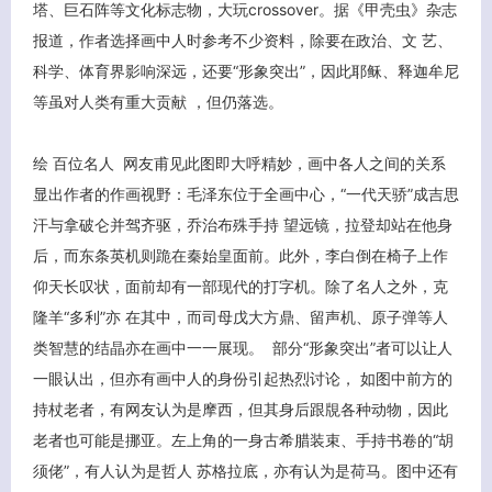
塔、巨石阵等文化标志物，大玩crossover。据《甲壳虫》杂志
报道，作者选择画中人时参考不少资料，除要在政治、文 艺、
科学、体育界影响深远，还要“形象突出”，因此耶稣、释迦牟尼
等虽对人类有重大贡献 ，但仍落选。
绘 百位名人 网友甫见此图即大呼精妙，画中各人之间的关系
显出作者的作画视野：毛泽东位于全画中心，“一代天骄”成吉思
汗与拿破仑并驾齐驱，乔治布殊手持 望远镜，拉登却站在他身
后，而东条英机则跪在秦始皇面前。此外，李白倒在椅子上作
仰天长叹状，面前却有一部现代的打字机。除了名人之外，克
隆羊“多利”亦 在其中，而司母戊大方鼎、留声机、原子弹等人
类智慧的结晶亦在画中一一展现。 部分“形象突出”者可以让人
一眼认出，但亦有画中人的身份引起热烈讨论， 如图中前方的
持杖老者，有网友认为是摩西，但其身后跟覑各种动物，因此
老者也可能是挪亚。左上角的一身古希腊装束、手持书卷的“胡
须佬”，有人认为是哲人 苏格拉底，亦有认为是荷马。图中还有