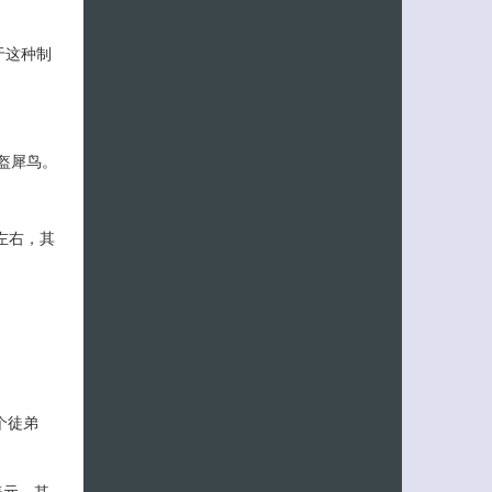
于这种制
盔犀鸟。
左右，其
个徒弟
美元。其