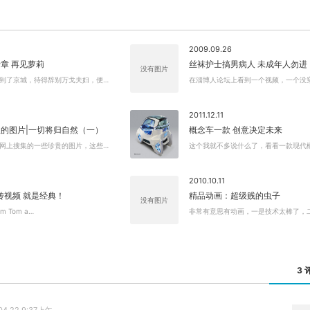
2009.09.26
章 再见萝莉
丝袜护士搞男病人 未成年人勿进
没有图片
到了京城，待得辞别万戈夫妇，便…
在淄博人论坛上看到一个视频，一个没
2011.12.11
的图片|一切将归自然（一）
概念车一款 创意决定未来
网上搜集的一些珍贵的图片，这些…
这个我就不多说什么了，看看一款现代
2010.10.11
传视频 就是经典！
精品动画：超级贱的虫子
没有图片
rom Tom a…
非常有意思有动画，一是技术太棒了，
3 