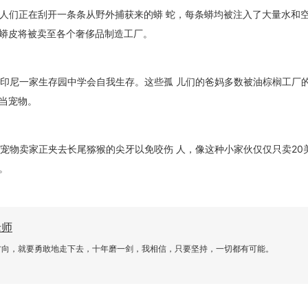
工人们正在刮开一条条从野外捕获来的蟒 蛇，每条蟒均被注入了大量水和
蟒皮将被卖至各个奢侈品制造工厂。
在印尼一家生存园中学会自我生存。这些孤 儿们的爸妈多数被油棕榈工厂
当宠物。
，宠物卖家正夹去长尾猕猴的尖牙以免咬伤 人，像这种小家伙仅仅只卖20
。
关闭弹窗
老师
方向，就要勇敢地走下去，十年磨一剑，我相信，只要坚持，一切都有可能。