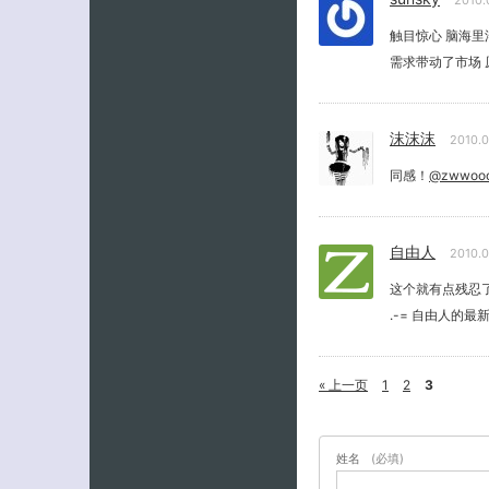
2010.
触目惊心 脑海里
需求带动了市场 
沫沫沫
2010.
同感！
@zwwoo
自由人
2010.
这个就有点残忍
.-= 自由人的最
« 上一页
1
2
3
姓名
(必填)