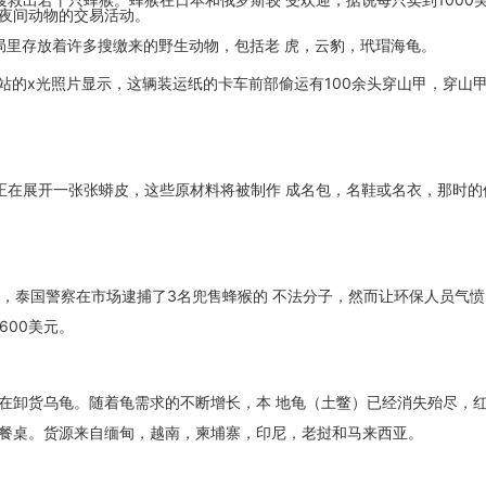
夜间动物的交易活动。
局里存放着许多搜缴来的野生动物，包括老 虎，云豹，玳瑁海龟。
查站的x光照片显示，这辆装运纸的卡车前部偷运有100余头穿山甲，穿山
正在展开一张张蟒皮，这些原材料将被制作 成名包，名鞋或名衣，那时的
索，泰国警察在市场逮捕了3名兜售蜂猴的 不法分子，然而让环保人员气
600美元。
正在卸货乌龟。随着龟需求的不断增长，本 地龟（土鳖）已经消失殆尽，
餐桌。货源来自缅甸，越南，柬埔寨，印尼，老挝和马来西亚。