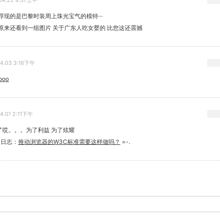
04.22 9:37上午
浮现的是巴黎时装周上珠光宝气的模特···
原来还看到一组图片 关于广东人吃女婴的 比您这还震撼
04.03 3:16下午
ooo
04.01 2:11下午
了哎。。。为了利益 为了炫耀
新日志：
推动浏览器的W3C标准需要这样做吗？
=-.