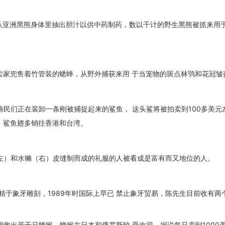
从亚洲黑熊身体里抽出胆汁以供中药制药，数以千计的野生黑熊被抓来用
卖家兜售着竹管装的蟋蟀，从野外捕获来用 于当宠物的斑点林鸮和花冠皱
渔民们正在装卸一条刚被捕捉起来的鲨鱼， 这头鲨将被拍卖到100多美元
鳍，鲨鱼翅多销往香港和台湾。
左）和水獭（右）皮缝制而成的礼服的人被看成是富有而又地位的人。
人精于象牙雕刻，1989年时国际上早已 禁止象牙贸易，陈先生目前收有两
搜救出若干只蜂猴。蜂猴在日本和俄罗斯较 受欢迎，据说每只卖到1000