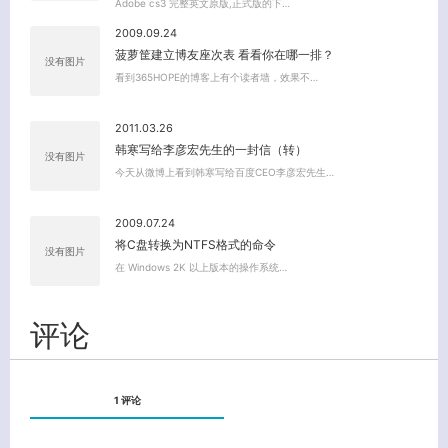
Adobe cs3 完整英文原版,正式版的下…
2009.09.24
菠萝筐建立博友座次表 看看你在哪一排？
没有图片
看到365HOPE的博客上有个读者墙，效果不…
2011.03.26
韩寒写给李彦宏先生的一封信（转）
没有图片
今天从微博上看到韩寒写给百度CEO李彦宏先生…
2009.07.24
将C盘转换为NTFS格式的命令
没有图片
在 Windows 2K 以上版本的操作系统…
评论
关闭弹窗
1 评论