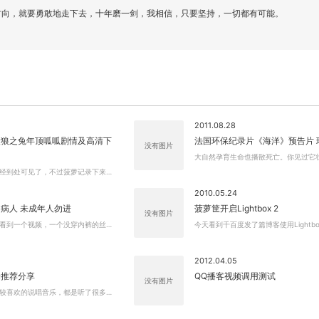
方向，就要勇敢地走下去，十年磨一剑，我相信，只要坚持，一切都有可能。
关闭弹窗
2011.08.28
太狼之兔年顶呱呱剧情及高清下
法国环保纪录片《海洋》预告片 
没有图片
大自然孕育生命也播散死亡。你见过它
经到处可见了，不过菠萝记录下来…
2010.05.24
病人 未成年人勿进
菠萝筐开启Lightbox 2
没有图片
看到一个视频，一个没穿内裤的丝…
今天看到千百度发了篇博客使用Lightbo
2012.04.05
乐推荐分享
QQ播客视频调用测试
没有图片
较喜欢的说唱音乐，都是听了很多…