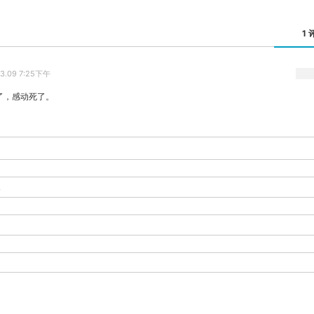
1 
03.09 7:25下午
了，感动死了。
-