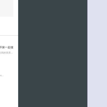
环保一起做
壮阔的美景…
x…