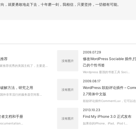
方向，就要勇敢地走下去，十年磨一剑，我相信，只要坚持，一切都有可能。
关闭弹窗
2009.07.29
机推荐
修改WordPress Sociable 插
没有图片
己的个性书签
家推荐优秀的美国主机了，主要是…
Wordpress 最强的书签工具 Soci…
2009.08.17
S破解方法，研究之用
WordPress 鼓励评论插件 – Comm
没有图片
2.7简体中文版
当今国外非常流行的服务器空间客…
鼓励评论插件CommentLuv，它可以
2013.10.23
开发者文档和手册
Find My iPhone 3.0 正式发布
没有图片
cumentation…
如果你的iPhone、iPad、iPod t…