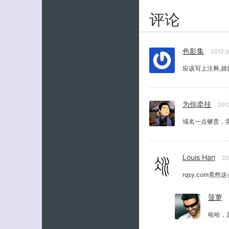
评论
色影集
2012.
应该写上注释,就
为你牵挂
201
域名一点够贵，
Louis Han
20
rqsy.com竟然
菠萝
哈哈，