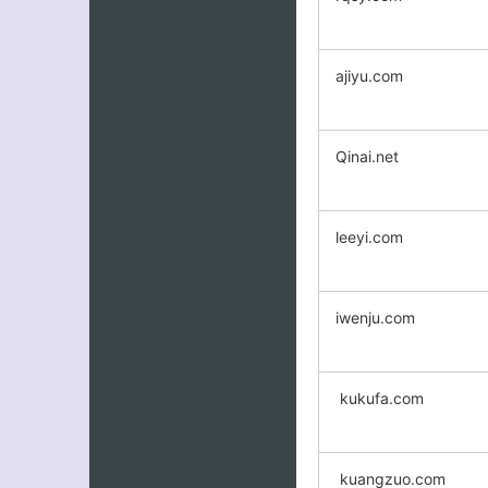
ajiyu.com
Qinai.net
leeyi.com
iwenju.com
kukufa.com
kuangzuo.com