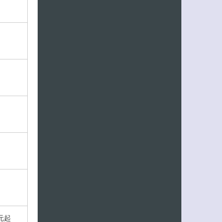
元起
客服小美