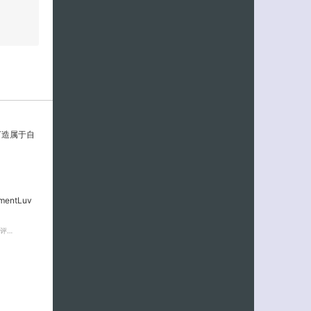
件,打造属于自
entLuv
在评…