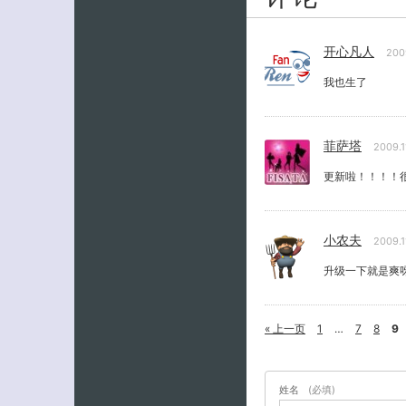
开心凡人
200
我也生了
菲萨塔
2009.1
更新啦！！！！
小农夫
2009.1
升级一下就是爽
« 上一页
1
…
7
8
9
姓名
(必填)