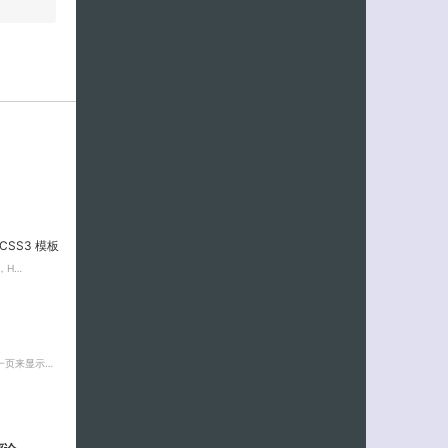
CSS3 模板
，H…
一页来显示…