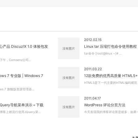
2012.02.15
心产品 Discuz!X 1.0 体验包发
Linux tar 压缩打包命令使用教程
没有图片
tar命令 [root@linux ~]# …
日下午，Comsenz公司…
2011.03.22
ws 7 专业版 | Windows 7
12款免费的优秀高质量 HTML5+
没有图片
HTML5是下一代主要的HTML编码规范
ows 7 旗舰版资源管理器…
2011.04.17
Query导航菜单演示＋下载
WordPress 评论分页方法
没有图片
客上都流行使用JQuery菜…
今天发现我的博客评论算是挺多，如果
关闭弹窗