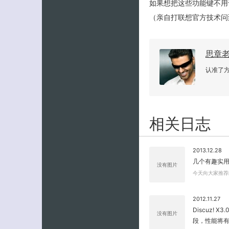
如果想把这些功能键不用于
（亲自打联想官方技术问
思章
认准了
相关日志
2013.12.28
几个有趣实
没有图片
今天向大家推荐
2012.11.27
Discuz! 
没有图片
段，性能将