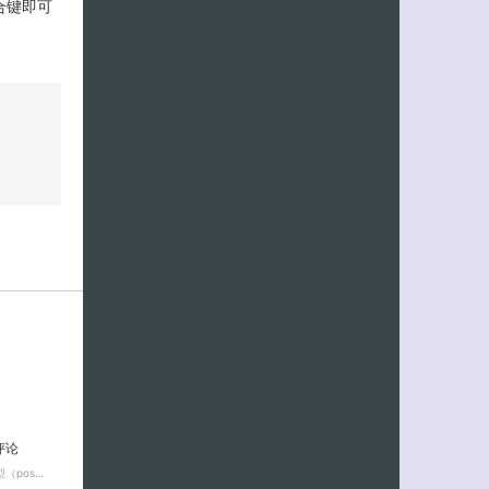
合键即可
评论
（pos…