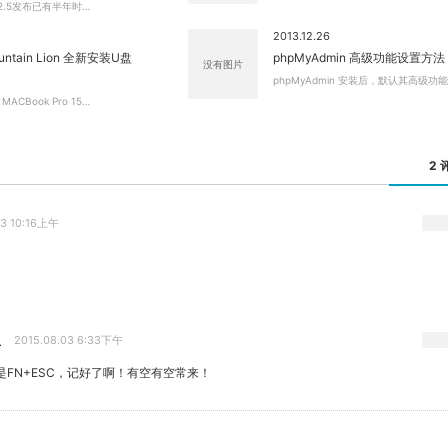
 X2.5发布已有半年时…
2013.12.26
ntain Lion 全新安装U盘
phpMyAdmin 高级功能设置方法
没有图片
phpMyAdmin 安装后，默认其高级功能
CBook Pro 15…
2 
03 10:16上午
生
2015.08.03 6:33下午
是FN+ESC，记好了啊！有空有空常来！