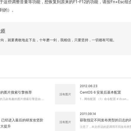
这些调整音量等功能，想恢复到原来的F1-F12的功能，请按Fn+Esc组
到的）。
老师
方向，就要勇敢地走下去，十年磨一剑，我相信，只要坚持，一切都有可能。
关闭弹窗
2012.06.23
用的图片搜索引擎推荐
CentOS 6 安装后基本配置
没有图片
的几款有趣的图片搜索引擎是由 …
1．网络配置 （1）命令配置 # ifcon…
2011.09.14
X3.0 已经进入最后的研发攻坚阶
获取指定不同发布类型的日志的
没有图片
有大提升
注意了，本文所说的是调用不同发布类型