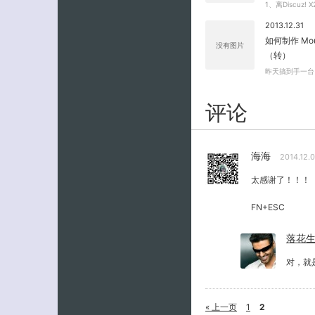
1、离Discuz!
2013.12.31
如何制作 Mou
没有图片
（转）
昨天搞到手一台 MA
评论
海海
2014.12.
太感谢了！！！
FN+ESC
落花
对，就
« 上一页
1
2