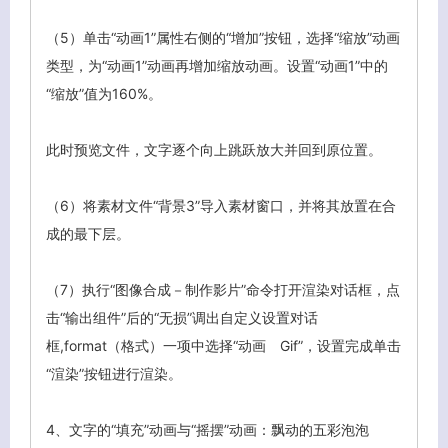
（5）单击“动画1”属性右侧的“增加”按钮，选择“缩放”动画
类型，为“动画1”动画再增加缩放动画。设置“动画1”中的
“缩放”值为160%。
此时预览文件，文字逐个向上跳跃放大并回到原位置。
（6）将素材文件“背景3”导入素材窗口，并将其放置在合
关闭弹窗
成的最下层。
（7）执行“图像合成－制作影片”命令打开渲染对话框，点
击“输出组件”后的“无损”调出自定义设置对话
框,format（格式）一项中选择“动画 Gif”，设置完成单击
“渲染”按钮进行渲染。
4、
文字的“填充”动画与“摇摆”动画：飘动的五彩泡泡