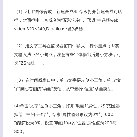
（1）利用“图像合成－新建合成组”命令打开新建合成对话
框，对话框中，合成名为“五彩泡泡”，“预设”中选择web
video 320×240,Duration中设为5秒。
（2）用文字工具在监视器窗口中输入一行小圆点（即英
文输入法下的小句点，注意有些字体输出后是小方块，可
选FZShuti。）。
（3）在时间线窗口中，单击文字层左侧小三角，单击“文
字”属性右侧的“动画”按钮，从中选择“位置”动画类型。
(4)单击“文字”左侧小三角，打开“动画1”属性，将“范围选
择器1”中的“开始”与“结束”属性值分别设为0%与100%，
“偏移”设为0%。设置“动画1”中的“位置”属性值为200与
300。