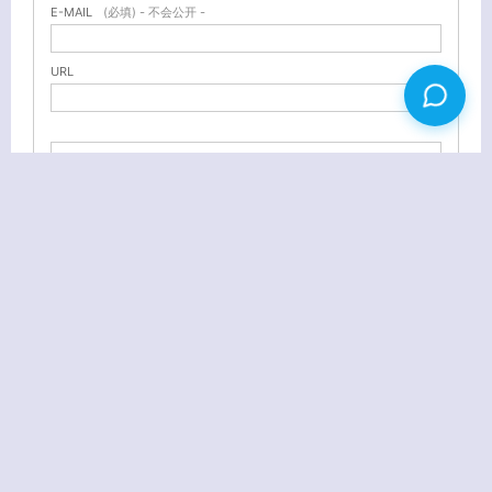
E-MAIL
(必填) - 不会公开 -
URL
Gmail即将推出新外观
韩寒大作之：《谈革命》