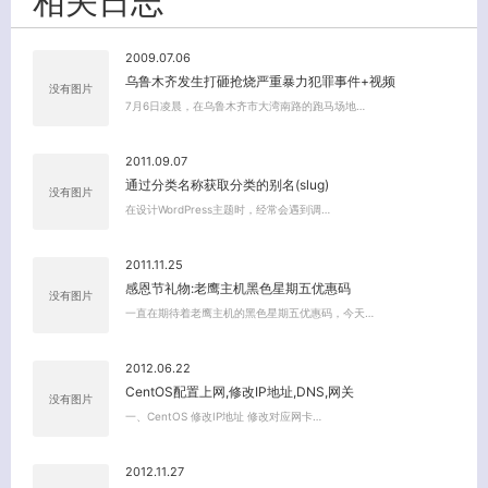
相关日志
2009.07.06
乌鲁木齐发生打砸抢烧严重暴力犯罪事件+视频
没有图片
7月6日凌晨，在乌鲁木齐市大湾南路的跑马场地…
2011.09.07
通过分类名称获取分类的别名(slug)
没有图片
在设计WordPress主题时，经常会遇到调…
关闭弹窗
2011.11.25
感恩节礼物:老鹰主机黑色星期五优惠码
没有图片
一直在期待着老鹰主机的黑色星期五优惠码，今天…
2012.06.22
CentOS配置上网,修改IP地址,DNS,网关
没有图片
一、CentOS 修改IP地址 修改对应网卡…
2012.11.27